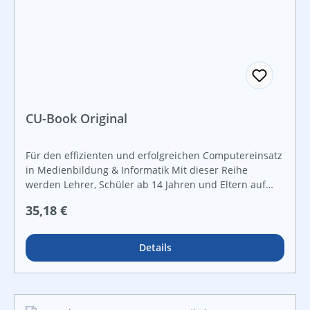
CU-Book Original
Für den effizienten und erfolgreichen Computereinsatz
in Medienbildung & Informatik Mit dieser Reihe
werden Lehrer, Schüler ab 14 Jahren und Eltern auf
eine völlig neue Art und Weise in die Welt der Technik
Regulärer Preis:
35,18 €
eingeführt. Auf der Basis des „zukunftsorientierten
Computerkurses (ZOCK)“ werden zahlreiche Fächer in
einem Projekt zusammengefasst, um den
Details
Computereinsatz fächerübergreifend zu integrieren.
Nur so bleiben die Techniken und Fertigkeiten wie
selbstverständliche Arbeitsabläufe in Erinnerung. Das
weltweit mit dem Worlddidac Award 2023