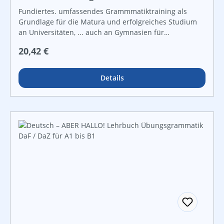
Fundiertes. umfassendes Grammmatiktraining als
Grundlage für die Matura und erfolgreiches Studium
an Universitäten, ... auch an Gymnasien für
deutschsprachige SchülerInnen optimal verwendbar.
Regulärer Preis:
20,42 €
Details