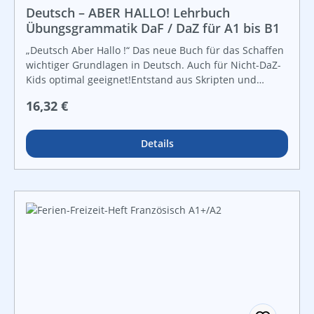
Deutsch – ABER HALLO! Lehrbuch
Übungsgrammatik DaF / DaZ für A1 bis B1
„Deutsch Aber Hallo !“ Das neue Buch für das Schaffen
wichtiger Grundlagen in Deutsch. Auch für Nicht-DaZ-
Kids optimal geeignet!Entstand aus Skripten und
Arbeitsblättern im jahrelangen DaF-Unterricht, wurde
Regulärer Preis:
16,32 €
im Laufe von 20 Jahren immer wiedervüberarbeitet
und an neue Erfordernisse angepasst und ist deshalb
äußerst praxisorientiert.Dieses Lehrwerk richtet sich an
Details
fortgeschrittene Lernende und soll dazu dienen,
grammatische Probleme einfacher zu verstehen und
mit einer Vielzahl von Aufgaben und unterschiedlichen
Übungstypen das Erlernen der deutschen Sprache zu
unterstützen.