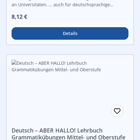
an Universitäten, ... auch für deutschsprachige
SchülerInnen optimal verwendbar. Lösungsband mit
Regulärer Preis:
8,12 €
sämtlichen Ergebnissen.
Details
Deutsch – ABER HALLO! Lehrbuch
Grammatikübungen Mittel- und Oberstufe