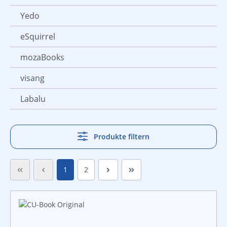
Yedo
eSquirrel
mozaBooks
visang
Labalu
Produkte filtern
Seite
Seite
1
2