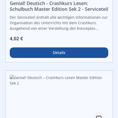
lernen und sie, wenn sie sich dafür entscheiden, auf
Genial! Deutsch - Crashkurs Lesen:
dem Weg zur mündlichen Matura in Französisch
Schulbuch Master Edition Sek 2 - Serviceteil
begleiten. Die 18 Hörbeispiele sind mittels der
Der Serviceteil enthält alle wichtigen Informationen zur
beigelegten Audio-CD aber auch über das digi.buch
Organisation des Unterrichts mit dem Crashkurs.
abrufbar (> www.digi.schule).
Ausgehend von einer Vorstellung des Konzeptes
werden die Möglichkeiten und Module ausführlich
Regulärer Preis:
4,02 €
erläutert.
Details