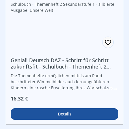
stellt eine wichtige Vorübung zur Wörterbucharbeit
dar. Auch die Verben finden sich im Anschluss in
alphabetischer Reihenfolge für jedes Thema, wobei
hier die Präsensformen hinzugefügt wurden, um den
Kindern die Selbstkontrolle beim Üben mit dem Würfel
zu ermöglichen.
Genial! Deutsch DAZ - Schritt für Schritt
zukunftsfit - Schulbuch - Themenheft 2
Sekundarstufe 1 - silbierte Ausgabe:
Die Themenhefte ermöglichen mittels am Rand
Unsere Welt
beschrifteter Wimmelbilder auch lernungeübteren
Kindern eine rasche Erweiterung ihres Wortschatzes.
Durch die bewusste Wiederholung der immer gleichen
Regulärer Preis:
16,32 €
Übungsstruktur in den einzelnen Kapiteln der
Themenhefte, wird gerade auch den
lernungewohnteren Kindern Sicherheit gegeben und
Details
ein baldiges selbständiges Arbeiten ermöglicht.
Trotzdem findet innerhalb des Themenheftes eine