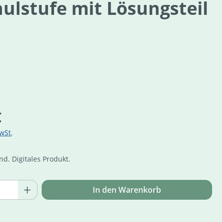
lstufe mit Lösungsteil
is:
€
wSt.
d. Digitales Produkt.
Online Zuga
Anzahl: Gib den gewünschten Wert ein o
In den Warenkorb