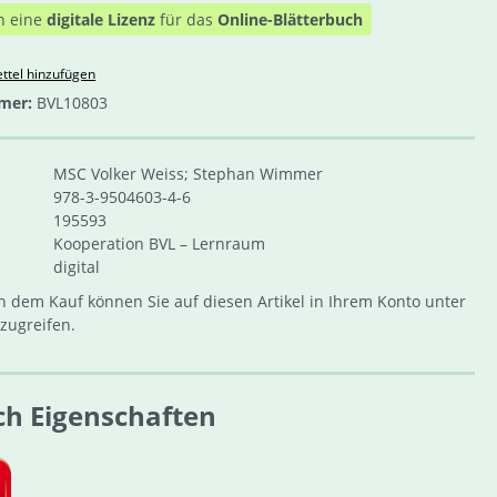
n eine
digitale Lizenz
für das
Online-Blätterbuch
ttel hinzufügen
mer:
BVL10803
MSC Volker Weiss; Stephan Wimmer
978-3-9504603-4-6
195593
Kooperation BVL – Lernraum
digital
 dem Kauf können Sie auf diesen Artikel in Ihrem Konto unter
zugreifen.
ch Eigenschaften