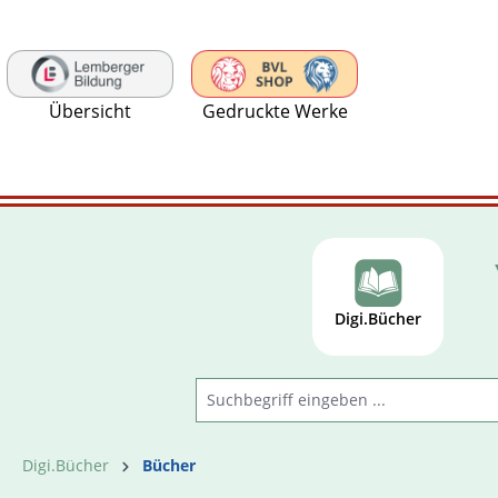
 Hauptinhalt springen
Zur Suche springen
Zur Hauptnavigation springen
Übersicht
Gedruckte Werke
Digi.Bücher
Digi.Bücher
Bücher