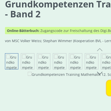
Grundkompetenzen Train
- Band 2
Online-Bätterbuch:
Zugangscode zur Freischaltung des Digi.B
von MSC Volker Weiss; Stephan Wimmer
(Kooperation BVL - Le
Bildergalerie überspringen