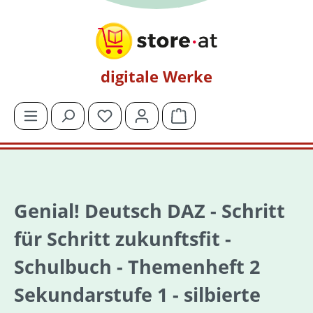
Zum Hauptinhalt springen
digitale Werke
Du hast 0 Produkte auf dem Merkzettel
Warenkorb enthält 0 Posit
Genial! Deutsch DAZ - Schritt
für Schritt zukunftsfit -
Schulbuch - Themenheft 2
Sekundarstufe 1 - silbierte