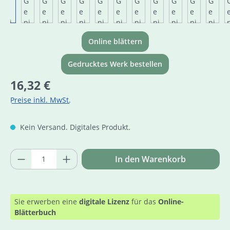
Online blättern
Gedrucktes Werk bestellen
Regulärer Preis:
16,32 €
Preise inkl. MwSt.
Kein Versand. Digitales Produkt.
Produkt Anzahl: Gib den gewünschten Wer
In den Warenkorb
Sie erwerben eine
digitale Lizenz
für das
Online-
Blätterbuch