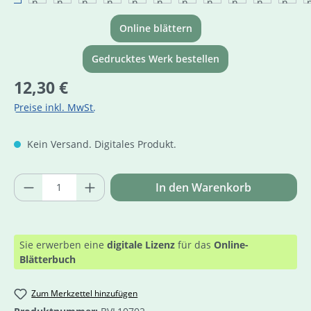
Online blättern
Gedrucktes Werk bestellen
Regulärer Preis:
12,30 €
Preise inkl. MwSt.
Kein Versand. Digitales Produkt.
Produkt Anzahl: Gib den gewünschten Wer
In den Warenkorb
Sie erwerben eine
digitale Lizenz
für das
Online-
Blätterbuch
Zum Merkzettel hinzufügen