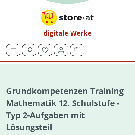
Zum Hauptinhalt springen
digitale Werke
Du hast 0 Produkte auf dem Merkzettel
Warenkorb enthält 0 Posit
Grundkompetenzen Training
Mathematik 12. Schulstufe -
Typ 2-Aufgaben mit
Lösungsteil