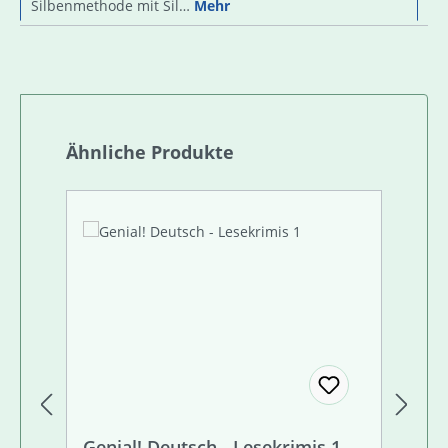
Silbenmethode mit Sil…
Mehr
Produktgalerie überspringen
Ähnliche Produkte
Genial! Deutsch - Lesekrimis 1
Ge