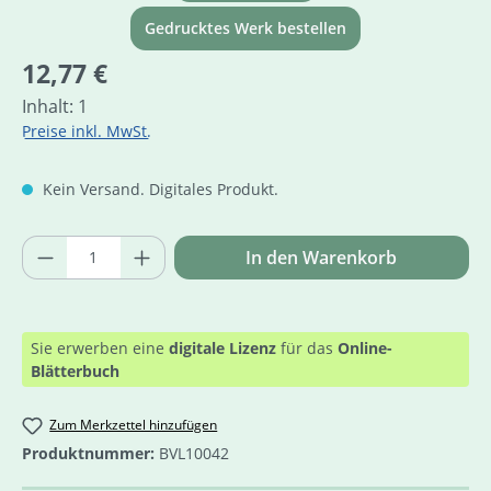
Gedrucktes Werk bestellen
Regulärer Preis:
12,77 €
Inhalt:
1
Preise inkl. MwSt.
Kein Versand. Digitales Produkt.
Produkt Anzahl: Gib den gewünschten Wer
In den Warenkorb
Sie erwerben eine
digitale Lizenz
für das
Online-
Blätterbuch
Zum Merkzettel hinzufügen
Produktnummer:
BVL10042