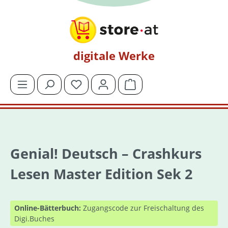
Zum Hauptinhalt springen
digitale Werke
Du hast 0 Produkte auf dem Merkzettel
Warenkorb enthält 0 Posit
Genial! Deutsch – Crashkurs
Lesen Master Edition Sek 2
Online-Bätterbuch:
Zugangscode zur Freischaltung des
Digi.Buches