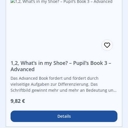
sanften Einstieg in das Lesen der englischen Schrift.
1,2, What‘s in my Shoe? – Pupil‘s Book 3 –
Advanced
Das Advanced Book fordert und fördert durch
vielseitige Aufgaben zur Differenzierung. Das
Schriftbild gewinnt mehr und mehr an Bedeutung und
die Kinder können ohne LehrerInnenhilfe selbständig
Regulärer Preis:
9,82 €
kleine tasks ausführen, dadurch werden Leistungen
individuell sichtbar gemacht.
Details