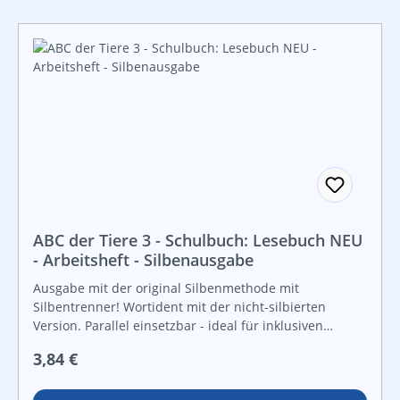
ABC der Tiere 3 - Schulbuch: Lesebuch NEU
- Arbeitsheft - Silbenausgabe
Ausgabe mit der original Silbenmethode mit
Silbentrenner! Wortident mit der nicht-silbierten
Version. Parallel einsetzbar - ideal für inklusiven
Unterrioht! Das Arbeitsheft zum Lesebuch 3 enthält zu
Regulärer Preis:
3,84 €
ausgewählten Texten aus allen Kapiteln Übungen und
Aufgaben auf einem mittleren Niveau. Der Bereich