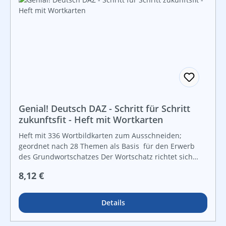
Genial! Deutsch DAZ - Schritt für Schritt
zukunftsfit - Heft mit Wortkarten
Heft mit 336 Wortbildkarten zum Ausschneiden;
geordnet nach 28 Themen als Basis für den Erwerb
des Grundwortschatzes Der Wortschatz richtet sich
nach dem Alltag von Teenagern und beinhaltet jeweils
Regulärer Preis:
8,12 €
zwölf Nomen zu den Themen Schule (Schulartikel,
Schulhaus, Werken, Schulweg), Familie, Freunde,
Wohnen, Körperpflege, Kleidung, Lebensmittel, Beruf
Details
und Freizeit, Mülltrennung, Landschaft, Pflanzen, Tiere,
Jahreszeiten und Feste, zusätzlich eine Seite Wort-Bild-