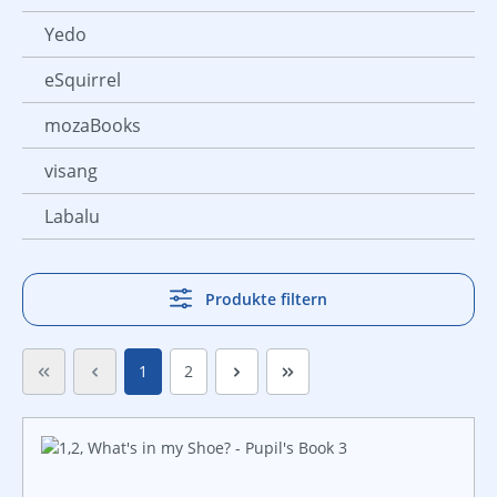
Yedo
eSquirrel
mozaBooks
visang
Labalu
Produkte filtern
Seite
Seite
1
2