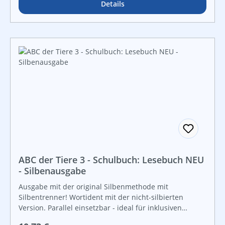
Leseverständnis ist für Klasse 3 damit abgedeckt.
Details
ABC der Tiere 3 - Schulbuch: Lesebuch NEU
- Silbenausgabe
Ausgabe mit der original Silbenmethode mit
Silbentrenner! Wortident mit der nicht-silbierten
Version. Parallel einsetzbar - ideal für inklusiven
Unterrioht! Das Lesebuch 3 und das Sprachbuch 3 sind