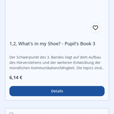
1,2, What's in my Shoe? - Pupil's Book 3
Der Schwerpunkt des 3. Bandes liegt auf dem Aufbau
des Hörverstehens und der weiteren Entwicklung der
mündlichen Kommunikationsfähigkeit. Die topics sind
alle in Verbindung mit den Jahreszeiten und Festen im
Regulärer Preis:
6,14 €
Jahreskreis. Wie auch bei den Bänden 1 und 2 gibt es
Flashcards zu den einzelnen Themen, um den Kindern
beim Aufbau einer Satzstruktur zu helfen.
Details
Handlungsorientierte Aufgaben wie Ausschneiden und
Kleben, gelenktes Zuordnen und Nummerieren sowie
Anregungen zum eigenen Gestalten sind wesentliche
Bestandteile des Buches. Dieser Band ermöglicht einen