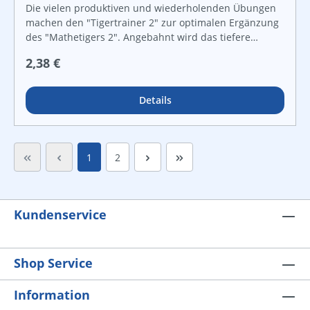
Die vielen produktiven und wiederholenden Übungen
machen den "Tigertrainer 2" zur optimalen Ergänzung
des "Mathetigers 2". Angebahnt wird das tiefere
Verständnis der Lernziele der 2. Klasse. Die
Regulärer Preis:
2,38 €
integrierten "Tiger-Tests" ermöglichen die
Lernstandsdiagnose für den Bereich der
arithmetischen Zahlkompetenzen.
Details
Seite
Seite
1
2
Kundenservice
Shop Service
Information