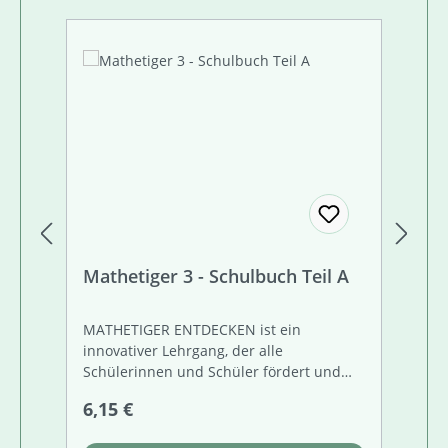
Mathetiger 3 - Schulbuch Teil A
Ma
(S
MATHETIGER ENTDECKEN ist ein
MA
innovativer Lehrgang, der alle
in
Schülerinnen und Schüler fördert und
Sc
fordert – egal ob mit dem Schulbuch oder
fo
Regulärer Preis:
Re
6,15 €
7,
dem Arbeitsheft dem TIGERTRAINER, der
de
auf die Inhalte des Buches abgestimmt
au