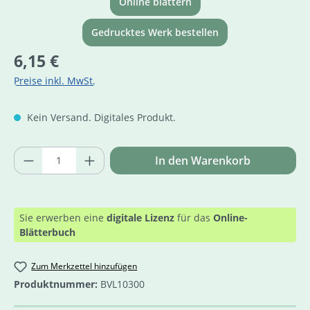
Online blättern
Gedrucktes Werk bestellen
Regulärer Preis:
6,15 €
Preise inkl. MwSt.
Kein Versand. Digitales Produkt.
Produkt Anzahl: Gib den gewünschten Wer
In den Warenkorb
Sie erwerben eine
digitale Lizenz
für das
Online-
Blätterbuch
Zum Merkzettel hinzufügen
Produktnummer:
BVL10300