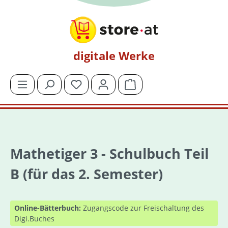
Zum Hauptinhalt springen
digitale Werke
Du hast 0 Produkte auf dem Merkzettel
Warenkorb enthält 0 Posit
Mathetiger 3 - Schulbuch Teil
B (für das 2. Semester)
Online-Bätterbuch:
Zugangscode zur Freischaltung des
Digi.Buches