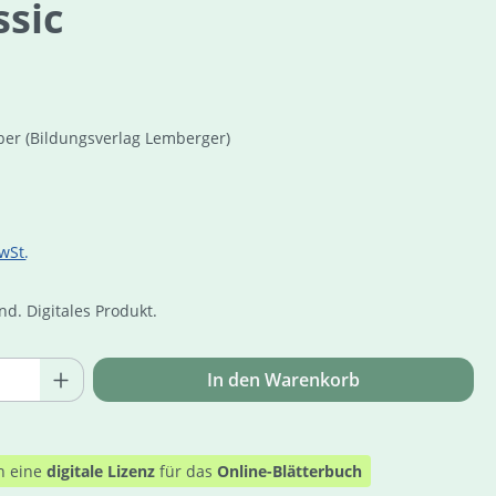
ssic
ber
(Bildungsverlag Lemberger)
is:
wSt.
d. Digitales Produkt.
Online Zuga
Anzahl: Gib den gewünschten Wert ein o
In den Warenkorb
n eine
digitale Lizenz
für das
Online-Blätterbuch