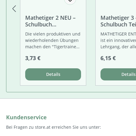
Mathetiger 2 NEU –
Mathetiger 3 
Schulbuch
Schulbuch Tei
Tigertrainer (2-teilig)
Die vielen produktiven und
MATHETIGER EN
– Classic
wiederholenden Übungen
ist ein innovative
machen den "Tigertrainer
Lehrgang, der all
2" zur optimalen
Schülerinnen un
Regulärer Preis:
Regulärer Prei
3,73 €
6,15 €
Ergänzung des
fördert und forde
"Mathetigers 2".
ob mit dem Schu
Angebahnt wird das tiefere
oder dem Arbeit
Details
Details
Verständnis der Lernziele
TIGERTRAINER, de
der 1. Klasse. Die
Inhalte des Buch
integrierten "Tiger-Tests"
abgestimmt ist u
ermöglichen die
zusätzliche
Lernstandsdiagnose für
Übungsmöglichke
den Bereich der
bietet. Konzept
Kundenservice
arithmetischen
Individueller Zu
Zahlkompetenzen.
Mathematik durc
Bei Fragen zu store.at erreichen Sie uns unter:
handlungsorienti
entdeckendes Le