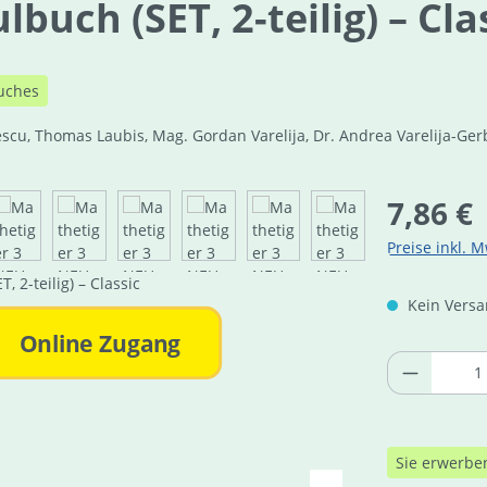
buch (SET, 2-teilig) – Cla
uches
escu, Thomas Laubis, Mag. Gordan Varelija, Dr. Andrea Varelija-Ger
Regulärer Pre
7,86 €
Preise inkl. M
Kein Versan
Online Zugang
Produkt 
Sie erwerbe