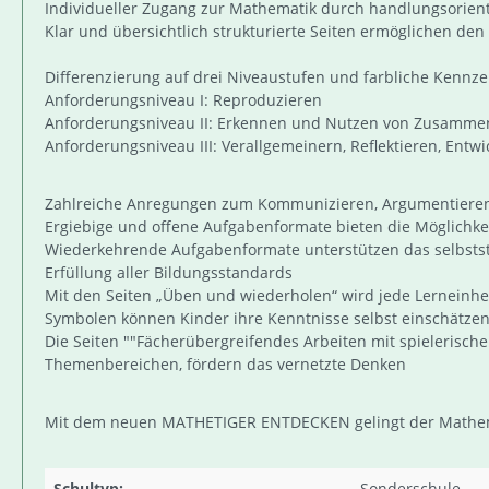
Individueller Zugang zur Mathematik durch handlungsorien
Klar und übersichtlich strukturierte Seiten ermöglichen d
Differenzierung auf drei Niveaustufen und farbliche Kennz
Anforderungsniveau I: Reproduzieren
Anforderungsniveau II: Erkennen und Nutzen von Zusamm
Anforderungsniveau III: Verallgemeinern, Reflektieren, Entwi
Zahlreiche Anregungen zum Kommunizieren, Argumentieren,
Ergiebige und offene Aufgabenformate bieten die Möglichke
Wiederkehrende Aufgabenformate unterstützen das selbsts
Erfüllung aller Bildungsstandards
Mit den Seiten „Üben und wiederholen“ wird jede Lerneinhe
Symbolen können Kinder ihre Kenntnisse selbst einschätzen
Die Seiten ""Fächerübergreifendes Arbeiten mit spielerisc
Themenbereichen, fördern das vernetzte Denken
Mit dem neuen MATHETIGER ENTDECKEN gelingt der Mathemat
Schultyp:
Sonderschule