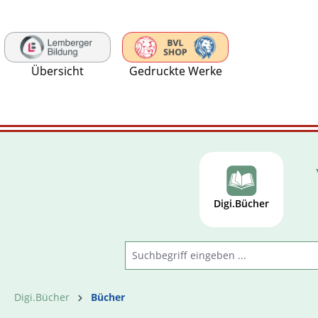
 Hauptinhalt springen
Zur Suche springen
Zur Hauptnavigation springen
Übersicht
Gedruckte Werke
Digi.Bücher
Digi.Bücher
Bücher