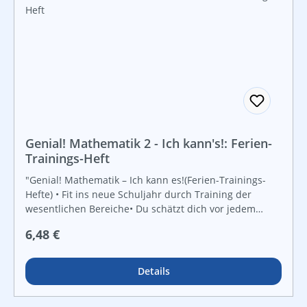
Genial! Mathematik 2 - Ich kann's!: Ferien-
Trainings-Heft
"Genial! Mathematik – Ich kann es!(Ferien-Trainings-
Hefte) • Fit ins neue Schuljahr durch Training der
wesentlichen Bereiche• Du schätzt dich vor jedem
Kapitel selbst ein.• kurze Basisinformationen („Das soll
Regulärer Preis:
6,48 €
ich wissen“)• Analyse nach jedem Kapitel (Vergleich mit
deiner Selbsteinschätzung)• Farbcodes für drei
verschiedene Niveaustufen (grün – orange – rot)•
Details
lebendige Beispiele aus verschiedenen
LebensbereichenTrainingsschwerpunkte: Teilbarkeit,