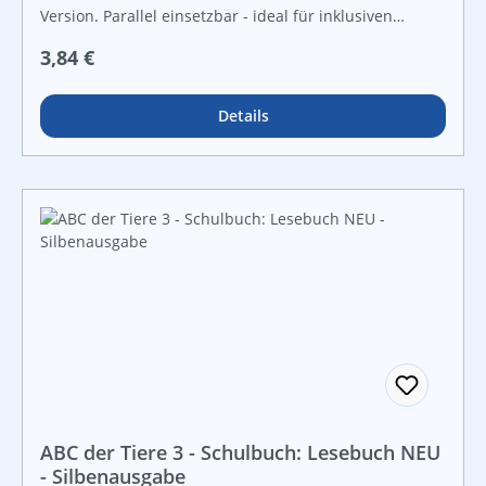
Version. Parallel einsetzbar - ideal für inklusiven
Unterrioht! Das Arbeitsheft zum Lesebuch 3 enthält zu
Regulärer Preis:
3,84 €
ausgewählten Texten aus allen Kapiteln Übungen und
Aufgaben auf einem mittleren Niveau. Der Bereich
Leseverständnis ist für Klasse 3 damit abgedeckt.
Details
ABC der Tiere 3 - Schulbuch: Lesebuch NEU
- Silbenausgabe