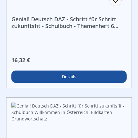
Kindern die Selbstkontrolle beim Üben mit dem Würfel
zu ermöglichen.
Genial! Deutsch DAZ - Schritt für Schritt
zukunftsfit - Schulbuch - Themenheft 6
Volksschule: Zeitreisen
Regulärer Preis:
16,32 €
Details