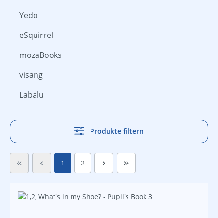
Yedo
eSquirrel
mozaBooks
visang
Labalu
Produkte filtern
Seite
Seite
1
2