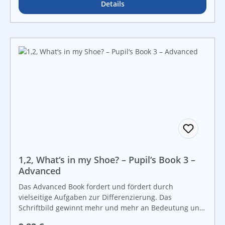
welche Wörter und Redewendungen in den einzelnen
Details
Kapiteln angeboten und wie diese sinnvoll mit
verschiedenen Aktivitäten geübt und gefestigt werden
können.
1,2, What‘s in my Shoe? – Pupil‘s Book 3 –
Advanced
Das Advanced Book fordert und fördert durch
vielseitige Aufgaben zur Differenzierung. Das
Schriftbild gewinnt mehr und mehr an Bedeutung und
die Kinder können ohne LehrerInnenhilfe selbständig