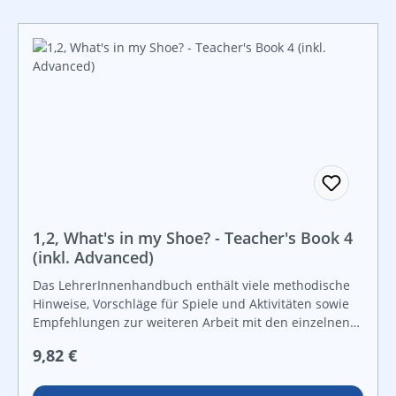
können.
1,2, What's in my Shoe? - Teacher's Book 4
(inkl. Advanced)
Das LehrerInnenhandbuch enthält viele methodische
Hinweise, Vorschläge für Spiele und Aktivitäten sowie
Empfehlungen zur weiteren Arbeit mit den einzelnen
Themenbereichen. Mindmaps am Anfang jedes
Regulärer Preis:
9,82 €
Kapitels zeigen, wie die englische Sprache spielerisch
in andere Fächer integriert werden kann, ebenso