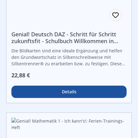
Genial! Deutsch DAZ - Schritt für Schritt
zukunftsfit - Schulbuch Willkommen in
Österreich: Bildkarten Grundwortschatz
Die Bildkarten sind eine ideale Ergänzung und helfen
den Grundwortschatz in Silbenschreibweise mit
Silbentrenner® zu erarbeiten bzw. zu festigen. Dieses
Werk fasst den Grundwortschatz der Grundschule für
Regulärer Preis:
22,88 €
die Hand der Kinder zusammen. Die Kinder können die
Kärtchen ausschneiden und nach Themen geordnet
sammeln. Das Format der Kärtchen eignet sich für
Details
Einzel-, Partner- oder Gruppenarbeit.