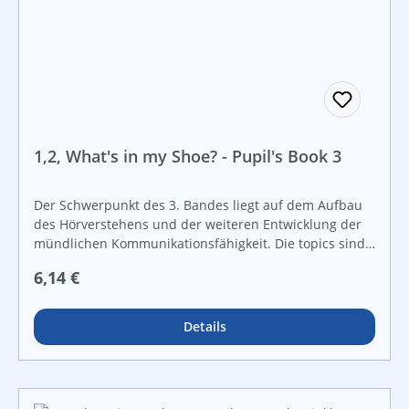
1,2, What's in my Shoe? - Pupil's Book 3
Der Schwerpunkt des 3. Bandes liegt auf dem Aufbau
des Hörverstehens und der weiteren Entwicklung der
mündlichen Kommunikationsfähigkeit. Die topics sind
alle in Verbindung mit den Jahreszeiten und Festen im
Regulärer Preis:
6,14 €
Jahreskreis. Wie auch bei den Bänden 1 und 2 gibt es
Flashcards zu den einzelnen Themen, um den Kindern
beim Aufbau einer Satzstruktur zu helfen.
Details
Handlungsorientierte Aufgaben wie Ausschneiden und
Kleben, gelenktes Zuordnen und Nummerieren sowie
Anregungen zum eigenen Gestalten sind wesentliche
Bestandteile des Buches. Dieser Band ermöglicht einen