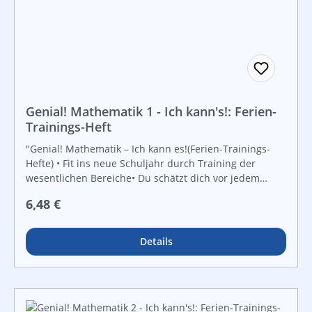
Genial! Mathematik 1 - Ich kann's!: Ferien-
Trainings-Heft
"Genial! Mathematik – Ich kann es!(Ferien-Trainings-
Hefte) • Fit ins neue Schuljahr durch Training der
wesentlichen Bereiche• Du schätzt dich vor jedem
Kapitel selbst ein.• kurze Basisinformationen („Das soll
Regulärer Preis:
6,48 €
ich wissen“)• Analyse nach jedem Kapitel (Vergleich mit
deiner Selbsteinschätzung)• Farbcodes für drei
verschiedene Niveaustufen (grün – orange – rot)•
Details
lebendige Beispiele aus verschiedenen
LebensbereichenTrainingsschwerpunkte:
Grundrechnungsarten, Dezimalzahlen, Maßeinheiten,
Rechteck und Quadrat"