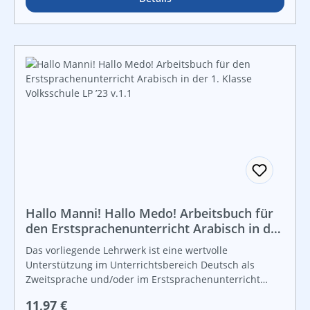
lebendige Beispiele aus verschiedenen
LebensbereichenTrainingsschwerpunkte: Rationale
Zahlen, Gleichungen, Flächeninhalte, Satz des
Pythagoras, geometrischeKörper"
Hallo Manni! Hallo Medo! Arbeitsbuch für
den Erstsprachenunterricht Arabisch in der
1. Klasse Volksschule LP ’23 v.1.1
Das vorliegende Lehrwerk ist eine wertvolle
Unterstützung im Unterrichtsbereich Deutsch als
Zweitsprache und/oder im Erstsprachenunterricht
Arabisch. Im Buch sind eine Vielzahl von Übungen
Regulärer Preis:
11,97 €
zusammengefasst, die den Schülerinnen und Schülern