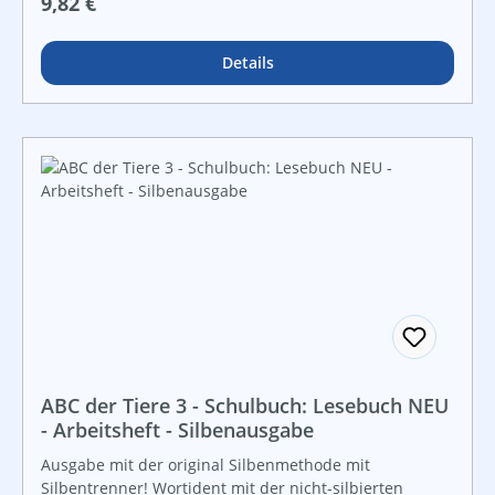
Regulärer Preis:
9,82 €
kleine tasks ausführen, dadurch werden Leistungen
individuell sichtbar gemacht.
Details
ABC der Tiere 3 - Schulbuch: Lesebuch NEU
- Arbeitsheft - Silbenausgabe
Ausgabe mit der original Silbenmethode mit
Silbentrenner! Wortident mit der nicht-silbierten