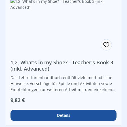
sanften Einstieg in das Lesen der englischen Schrift.
1,2, What's in my Shoe? - Teacher's Book 3
(inkl. Advanced)
Das LehrerInnenhandbuch enthält viele methodische
Hinweise, Vorschläge für Spiele und Aktivitäten sowie
Empfehlungen zur weiteren Arbeit mit den einzelnen
Themenbereichen. Mindmaps am Anfang jedes
Regulärer Preis:
9,82 €
Kapitels zeigen, wie die englische Sprache spielerisch
in andere Fächer integriert werden kann, ebenso
welche Wörter und Redewendungen in den einzelnen
Details
Kapiteln angeboten und wie diese sinnvoll mit
verschiedenen Aktivitäten geübt und gefestigt werden