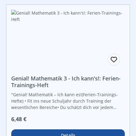
Brüche, Dreiecke und Vierecke, Prozentrechnen"
Genial! Mathematik 3 - Ich kann's!: Ferien-
Trainings-Heft
"Genial! Mathematik – Ich kann es!(Ferien-Trainings-
Hefte) • Fit ins neue Schuljahr durch Training der
wesentlichen Bereiche• Du schätzt dich vor jedem
Kapitel selbst ein.• kurze Basisinformationen („Das soll
Regulärer Preis:
6,48 €
ich wissen“)• Analyse nach jedem Kapitel (Vergleich mit
deiner Selbsteinschätzung)• Farbcodes für drei
verschiedene Niveaustufen (grün – orange – rot)•
Details