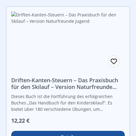
Driften-Kanten-Steuern – Das Praxisbuch
für den Skilauf – Version Naturfreunde
Jugend
Dieses Buch ist die Fortführung des erfolgreichen
Buches „Das Handbuch für den Kinderskilauf“. Es
bietet über 180 verschiedene Übungen, um
Skianfängerinnen und Skianfänger das Skifahren zu
Regulärer Preis:
12,22 €
lehren. Es ist an den österreichischen Skilehrplan
angepasst und deckt den blauen und roten Bereich ab.
Die Autoren haben versucht, das Praxiswissen von über