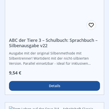
ABC der Tiere 3 – Schulbuch: Sprachbuch –
Silbenausgabe v22
Ausgabe mit der original Silbenmethode mit
Silbentrenner! Wortident mit der nicht-silbierten
Version. Parallel einsetzbar - ideal für inklusiven
Unterrioht! Das Sprachbuch ist das zentrale
Regulärer Preis:
9,54 €
Arbeitsmittel im Deutschunterricht des 3. Schuljahres.
Die Themen der Klasse 3 werden unter Einbeziehung
der Themen des sachkundlichen Unterrichts
Details
behandelt. Die Erarbeitung vielfältiger Methoden-
Kompetenzen und der damit verbundenen
Arbeitsformen erhöhen die Eigenaktivität der
SchülerInnen und damit die Effektivität von Unterricht: