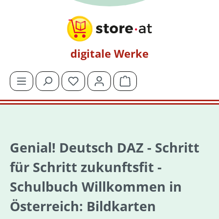
Zum Hauptinhalt springen
digitale Werke
Du hast 0 Produkte auf dem Merkzettel
Warenkorb enthält 0 Posit
Genial! Deutsch DAZ - Schritt
für Schritt zukunftsfit -
Schulbuch Willkommen in
Österreich: Bildkarten