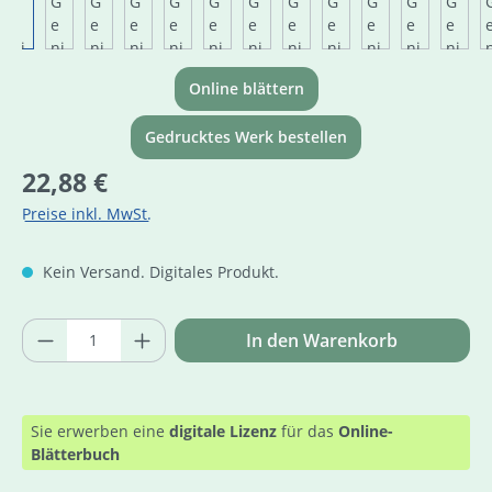
Online blättern
Gedrucktes Werk bestellen
Regulärer Preis:
22,88 €
Preise inkl. MwSt.
Kein Versand. Digitales Produkt.
Produkt Anzahl: Gib den gewünschten Wer
In den Warenkorb
Sie erwerben eine
digitale Lizenz
für das
Online-
Blätterbuch