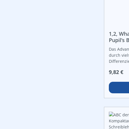
1,2, Wha
Pupil‘s
Das Advan
durch viel
Differenzi
gewinnt m
Reguläre
9,82 €
und die K
LehrerInne
tasks aus
Leistungen
gemacht.