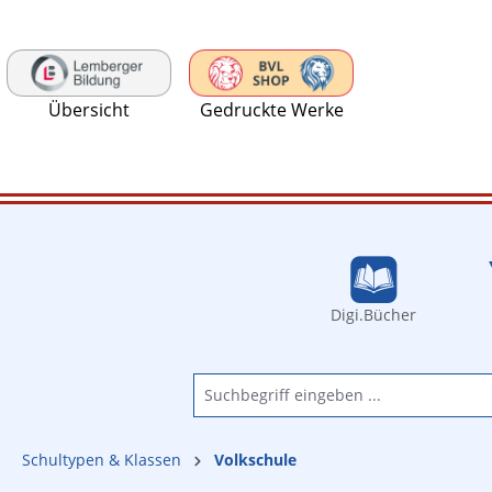
 Hauptinhalt springen
Zur Suche springen
Zur Hauptnavigation springen
Übersicht
Gedruckte Werke
Digi.Bücher
Schultypen & Klassen
Volkschule