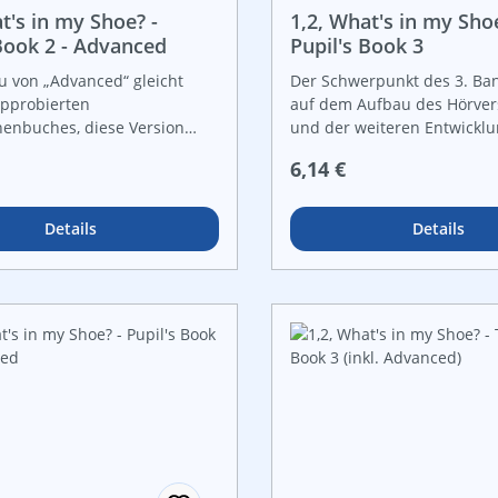
en Sprachvoraussetzungen
t's in my Shoe? -
1,2, What's in my Shoe
ompetenz.
 Book 2 - Advanced
Pupil's Book 3
u von „Advanced“ gleicht
Der Schwerpunkt des 3. Ban
pprobierten
auf dem Aufbau des Hörver
nenbuches, diese Version
und der weiteren Entwicklu
 aber bereits frühzeitig die
mündlichen Kommunikations
r Preis:
Regulärer Preis:
6,14 €
lichung der Sprache.
Die topics sind alle in Verb
e sind SchülerInnen mit
den Jahreszeiten und Feste
en Sprachvoraussetzungen
Jahreskreis. Wie auch bei 
Details
Details
ompetenz.
und 2 gibt es Flashcards zu
einzelnen Themen, um den
beim Aufbau einer Satzstru
helfen. Handlungsorientier
wie Ausschneiden und Kleb
gelenktes Zuordnen und N
sowie Anregungen zum eig
Gestalten sind wesentliche
Bestandteile des Buches. D
ermöglicht einen sanften Ei
das Lesen der englischen Sc