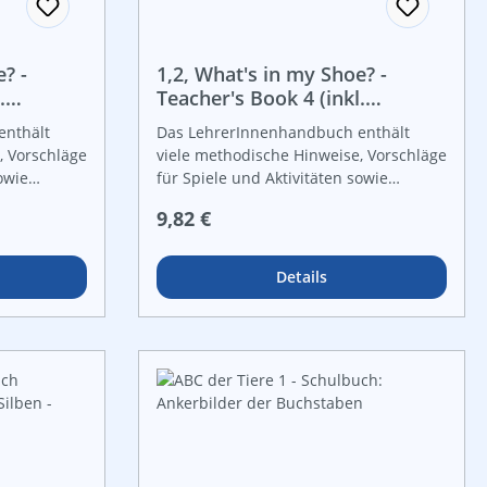
? -
1,2, What's in my Shoe? -
.
Teacher's Book 4 (inkl.
Advanced)
enthält
Das LehrerInnenhandbuch enthält
, Vorschläge
viele methodische Hinweise, Vorschläge
owie
für Spiele und Aktivitäten sowie
 Arbeit mit
Empfehlungen zur weiteren Arbeit mit
Regulärer Preis:
9,82 €
ichen.
den einzelnen Themenbereichen.
 Kapitels
Mindmaps am Anfang jedes Kapitels
prache
zeigen, wie die englische Sprache
Details
 integriert
spielerisch in andere Fächer integriert
e Wörter
werden kann, ebenso welche Wörter
 einzelnen
und Redewendungen in den einzelnen
 diese
Kapiteln angeboten und wie diese
Aktivitäten
sinnvoll mit verschiedenen Aktivitäten
n können.
geübt und gefestigt werden können.