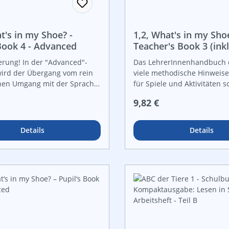
t's in my Shoe? -
1,2, What's in my Shoe
 Book 4 - Advanced
Teacher's Book 3 (inkl
Advanced)
erung! In der "Advanced"-
Das LehrerInnenhandbuch 
ird der Übergang vom rein
viele methodische Hinweise
chen Umgang mit der Sprache
für Spiele und Aktivitäten s
sten Auseinandersetzen mit
Empfehlungen zur weiteren
r Preis:
Regulärer Preis:
9,82 €
en
den einzelnen Themenbere
tionssituationen besonders
Mindmaps am Anfang jedes
. Die Kinder können nun auch
zeigen, wie die englische S
Details
Details
ine Aufgaben selbstständig
spielerisch in andere Fächer
werden kann, ebenso welch
und Redewendungen in den
Kapiteln angeboten und wie
sinnvoll mit verschiedenen 
geübt und gefestigt werde