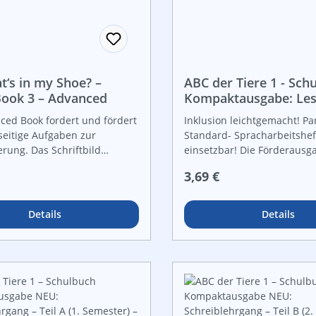
t‘s in my Shoe? –
ABC der Tiere 1 - Sch
 Book 3 – Advanced
Kompaktausgabe: Les
Silben - Arbeitsheft - 
ced Book fordert und fördert
Inklusion leichtgemacht! Pa
seitige Aufgaben zur
Standard- Spracharbeitshef
erung. Das Schriftbild
einsetzbar! Die Förderausg
ehr und mehr an Bedeutung
Spracharbeitsheftes bietet
r Preis:
Regulärer Preis:
3,69 €
inder können ohne
zu allen Wochenthemen un
nhilfe selbständig kleine
Lernkontrollen an. Das Sil
führen, dadurch werden
wird als Schreibprinzip dur
Details
Details
 individuell sichtbar
Das neue Arbeitsheft A / B i
Arbeitsmaterial für die Kind
Schuljahr und begleitet sie
chronologisch. Auf den vier
Seiten werden alle methodi
wichtigen Übungen eingefü
vertieft. Die Fußnoten gebe