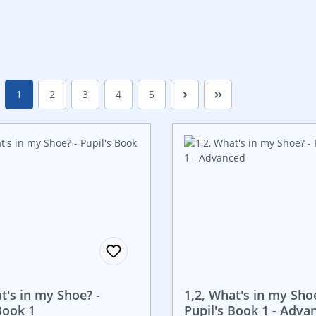
Seite
Seite
Seite
Seite
Seite
1
2
3
4
5
t's in my Shoe? -
1,2, What's in my Shoe
Book 1
Pupil's Book 1 - Adva