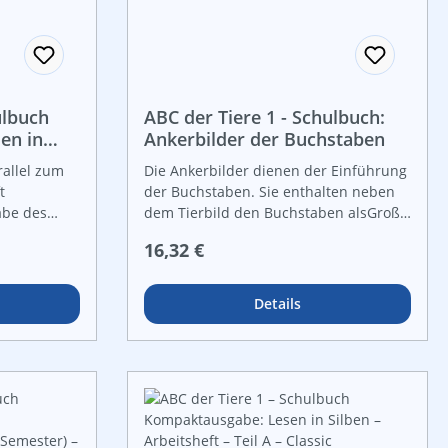
ulbuch
ABC der Tiere 1 - Schulbuch:
en in
Ankerbilder der Buchstaben
Teil B
rallel zum
Die Ankerbilder dienen der Einführung
t
der Buchstaben. Sie enthalten neben
abe des
dem Tierbild den Buchstaben alsGroß-
 Aufgaben
und Kleinbuchstaben in Druckschrift
Regulärer Preis:
16,32 €
d
und zum Aufkleben in den
benkonzept
Schreibschriften LA, VA und SAS. Der
chgehalten.
Umfang der Ankerbilder wurde von 26
Details
st das
auf 38 Bilder erweitert. Die Umlaute (ä,
er im 1.
ö, ü), die Diphthonge (au, ei, eu) sowie
die Konsonantenhäufungen ch, ng, pf,
farbigen
sp, st und sch werden nun zusätzlich
sch
berücksichtigt.
hrt und
n konkrete