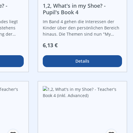
SchülerInnenbuches, diese Version
? -
1,2, What's in my Shoe? -
ermöglicht aber bereits frühzeitig die
Pupil's Book 4
Verschriftlichung der Sprache.
des liegt
Im Band 4 gehen die Interessen der
Zielgruppe sind SchülerInnen mit
stehens
Kinder über den persönlichen Bereich
bilingualen Sprachvoraussetzungen.
ng der
hinaus. Die Themen sind nun "My
fähigkeit.
Friends", "In the City", "People in other
Regulärer Preis:
6,13 €
indung mit
Countries", "Environment" und
n im
"Phantasy World". Die Kinder der 4.
den Bänden 1
Schulstufe sind mit dem
Details
 den
Grundwortschatz bereits vertraut,
 Kindern
durch vielfältige Aktivitäten haben sie
ktur zu
gelernt, bestimmte Satzbaumuster zu
te Aufgaben
verwenden. Dadurch entwickeln sie
en,
eine grundlegende
ummerieren
Kommunikationsfähigkeit in für sie
enen
relevanten Situationen.
ieser Band
nstieg in
hrift.