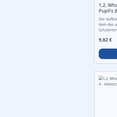
bilingual
1,2, Wha
und Lesek
Pupil's
Der Aufba
dem des a
SchülerIn
ermöglicht
Reguläre
9,82 €
Verschrift
Zielgrupp
bilingual
und Lesek