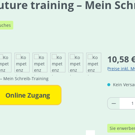
ture training – Mein Sch
uches
Regulärer Pre
10,58 
Preise inkl. M
Kein Versan
Online Zugang
Produkt 
Sie erwerbe