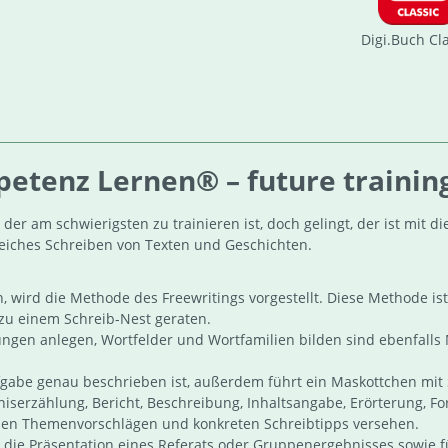
Digi.Buch Cl
tenz Lernen® – future training
er am schwierigsten zu trainieren ist, doch gelingt, der ist mit 
greiches Schreiben von Texten und Geschichten.
wird die Methode des Freewritings vorgestellt. Diese Methode ist
zu einem Schreib-Nest geraten.
en anlegen, Wortfelder und Wortfamilien bilden sind ebenfalls
gabe genau beschrieben ist, außerdem führt ein Maskottchen mit 
bniserzählung, Bericht, Beschreibung, Inhaltsangabe, Erörterung, 
elen Themenvorschlägen und konkreten Schreibtipps versehen.
 die Präsentation eines Referats oder Gruppenergebnisses sowie fü