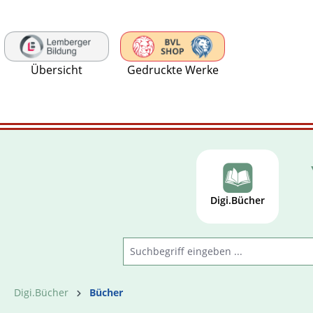
 Hauptinhalt springen
Zur Suche springen
Zur Hauptnavigation springen
Übersicht
Gedruckte Werke
Digi.Bücher
Digi.Bücher
Bücher