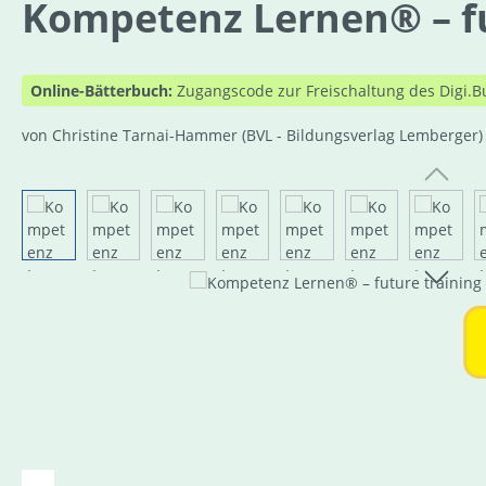
Kompetenz Lernen® – fu
Online-Bätterbuch:
Zugangscode zur Freischaltung des Digi.B
von Christine Tarnai-Hammer
(BVL - Bildungsverlag Lemberger)
Bildergalerie überspringen