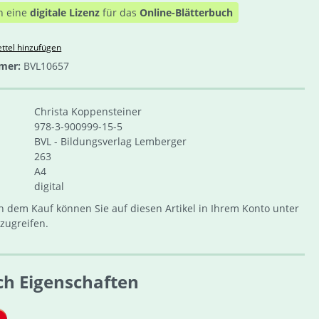
n eine
digitale Lizenz
für das
Online-Blätterbuch
ttel hinzufügen
mer:
BVL10657
Christa Koppensteiner
978-3-900999-15-5
BVL - Bildungsverlag Lemberger
263
A4
digital
 dem Kauf können Sie auf diesen Artikel in Ihrem Konto unter
zugreifen.
ch Eigenschaften