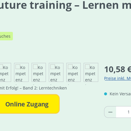
ure training – Lernen mit
uches
Regulärer Pre
10,58 
Preise inkl. M
Kein Versan
Online Zugang
Produkt 