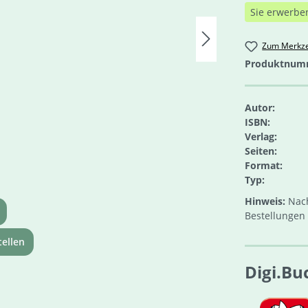
Sie erwerbe
Zum Merkze
Produktnum
Autor:
ISBN:
Verlag:
Seiten:
Format:
Typ:
Hinweis:
Nach
Bestellungen 
ellen
Digi.Bu