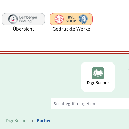
 Hauptinhalt springen
Zur Suche springen
Zur Hauptnavigation springen
Übersicht
Gedruckte Werke
Digi.Bücher
Digi.Bücher
Bücher