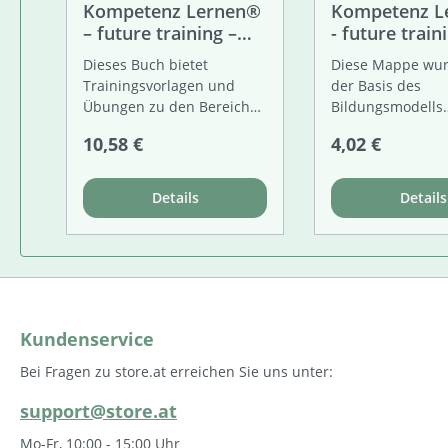
Kompetenz Lernen®
Kompetenz L
– future training –
- future train
Trainingsbausteine 1
Meine Kompe
Dieses Buch bietet
Diese Mappe wur
Mappe 1. Kla
Trainingsvorlagen und
der Basis des
Übungen zu den Bereichen
Bildungsmodells
Lernorganisation,
Kompetenz Lern
Regulärer Preis:
Regulärer Prei
10,58 €
4,02 €
Informationsbeschaffung
Bildungscampus
und -erfassung,
Landstraße / 103
Informationsaufbereitung
aus der Unterrich
Details
Details
und -verarbeitung sowie
entwickelt. Sie e
zur Arbeits-, Zeit- und
die gezielte Entw
Lernplanung (Arbeitsplatz
von SchülerInnen
optimieren, Hausübungen
Kompetenzen erh
bewältigen,
Diese Kompeten
Arbeitsanweisungen lesen,
dient nicht nur 
Kundenservice
Tests vorbereiten,
schriftlichen Fes
Konzentration fördern,
wichtiger Termin
Bei Fragen zu store.at erreichen Sie uns unter:
Motivation finden,
vor allem als Gru
Entspannung). Jede Einheit
die weitere Entw
support@store.at
ist in sich abgeschlossen.
jeder Schülerin/j
Ideal für Basistraining zur
Schülers. Die hie
Mo-Fr, 10:00 - 15:00 Uhr