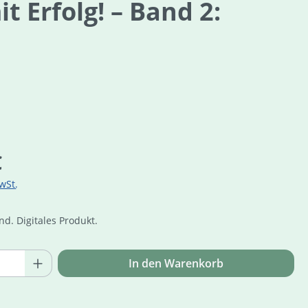
 Erfolg! – Band 2:
is:
€
wSt.
d. Digitales Produkt.
Online Zuga
Anzahl: Gib den gewünschten Wert ein o
In den Warenkorb