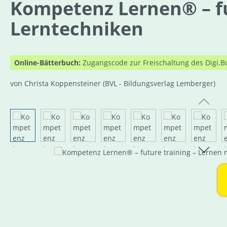
Kompetenz Lernen® – fut
Lerntechniken
Online-Bätterbuch:
Zugangscode zur Freischaltung des Digi.B
von Christa Koppensteiner
(BVL - Bildungsverlag Lemberger)
Bildergalerie überspringen