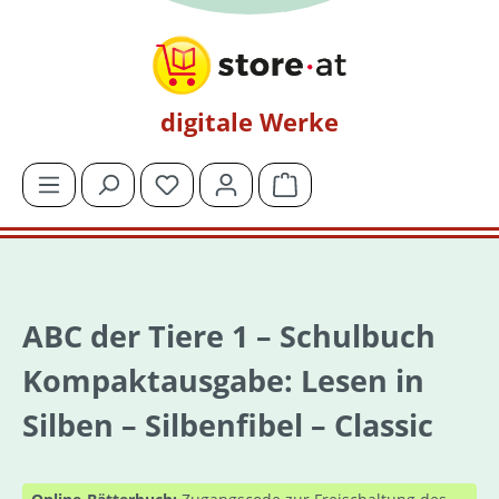
Zum Hauptinhalt springen
digitale Werke
Du hast 0 Produkte auf dem Merkzettel
Warenkorb enthält 0 Posit
ABC der Tiere 1 – Schulbuch
Kompaktausgabe: Lesen in
Silben – Silbenfibel – Classic