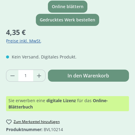
Online blättern
Gedrucktes Werk bestellen
Regulärer Preis:
4,35 €
Preise inkl. MwSt.
Kein Versand. Digitales Produkt.
Produkt Anzahl: Gib den gewünschten Wer
In den Warenkorb
Sie erwerben eine
digitale Lizenz
für das
Online-
Blätterbuch
Zum Merkzettel hinzufügen
Produktnummer:
BVL10214