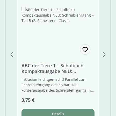
ABC der Tiere 1 – Schulbuch
AB
Kompaktausgabe NEU:
K
Schreiblehrgang – Teil B (2.
Sc
Inklusion leichtgemacht! Parallel zum
In
Semester) – Classic
Se
Schreiblehrgang einsetzbar! Die
St
Förderausgabe des Schreiblehrgangs in
Di
Druckschrift bietet für die
Sp
Regulärer Preis:
Re
3,75 €
3,
einzuführenden Silben/Buchstaben
al
jeweils drei Seiten an. Ausgehend von
an
der normgerechten Ausführung der
Sc
Details