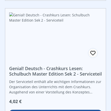
bringen bzw. die bereits erworbenen Kompetenzen
festigen und ausbauen wollen.Das Übungsbuch wird
ergänzt durch ein Lösungsheft für weitgehend
automones Arbeiten sowie eine CD mit den für die
Übungen relevanten Aufnahmen.
Genial! Deutsch - Crashkurs Lesen:
Schulbuch Master Edition Sek 2 - Serviceteil
Der Serviceteil enthält alle wichtigen Informationen zur
Organisation des Unterrichts mit dem Crashkurs.
Ausgehend von einer Vorstellung des Konzeptes
werden die Möglichkeiten und Module ausführlich
Regulärer Preis:
4,02 €
erläutert.