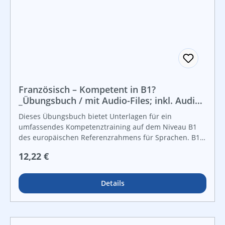
Französisch – Kompetent in B1?
_Übungsbuch / mit Audio-Files; inkl. Audio-
CD
Dieses Übungsbuch bietet Unterlagen für ein
umfassendes Kompetenztraining auf dem Niveau B1
des europäischen Referenzrahmens für Sprachen. B1,
für welches auch zahlreiche international Zertifikate
Regulärer Preis:
12,22 €
angeboten werden, definiert die Sprachkenntnisse, die
bei der österreichischen Reifeprüfung / Reife- und
Diplomprüfung verlangt werden. Die verlangten
Details
Kompetenzen sind:Gelesenes bzw. Gehörtes
verstehen,selbstständig gewisse Texte schreiben,an
einem Gespräch teilnehmen oder Statements abgeben
undsich sprachlich weitgehend korrekt