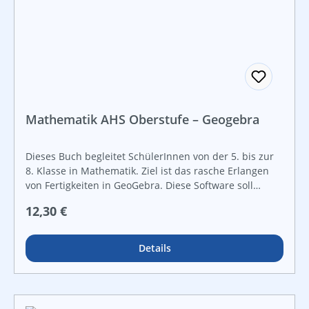
deren Bildung im Zeichen der Zweisprachigkeit erfolgt
sollen beide Sprachen in gleichem Ausmaß kennen
und schätzen lernen.
Mathematik AHS Oberstufe – Geogebra
Dieses Buch begleitet SchülerInnen von der 5. bis zur
8. Klasse in Mathematik. Ziel ist das rasche Erlangen
von Fertigkeiten in GeoGebra. Diese Software soll
SchülerInnen die Bearbeitung von Aufgabenstellungen
Regulärer Preis:
12,30 €
im Unterricht erleichtern bzw. die Kontrolle von
handschriftlich erarbeiteten Ergebnissen ermöglichen
und eine wichtige Hilfestellung für die Bewältigung der
Details
Aufgaben der standardisierten Reifeprüfung
bilden.Viele eingefügte Grafiken (Screenshots des
GeoGebra Bildschirms) erleichtern SchülerInnen das
Erlernen und Anwenden von Geogebra. Grundlage für