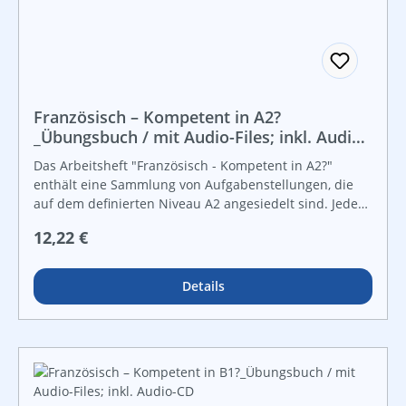
Französisch – Kompetent in A2?
_Übungsbuch / mit Audio-Files; inkl. Audio-
CD
Das Arbeitsheft "Französisch - Kompetent in A2?"
enthält eine Sammlung von Aufgabenstellungen, die
auf dem definierten Niveau A2 angesiedelt sind. Jeder
der neun Abschitte bietet: 2 Lesetexte +
Regulärer Preis:
12,22 €
Aufgabenstellungen 2 Hörtexte + Aufgabenstellung 2
Aufgabenstellungen zu "Sprache-im-Kontext" 2
Aufgabenstellungen zur schritlichen Textproduktion 2
Details
Aufgabenstellungen zur mündlichen Textproduktion,
unterleilt in jeweils eine Aufgabenstellung zu
monologischem und dialogischem Sprechen. MIt
Audio-CD zum Lösen der Aufgaben im Arbeitsbuch.