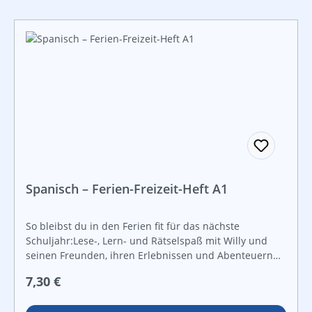
Die angeschlossenen Lösungen ermöglichen die
Selbstkontrolle. Zusätzliches Übungsmaterial in Form
von Teil-A-Aufgaben hilft dir, deine mathematischen
Grundkompetenzen zu trainieren.
Spanisch – Ferien-Freizeit-Heft A1
So bleibst du in den Ferien fit für das nächste
Schuljahr:Lese-, Lern- und Rätselspaß mit Willy und
seinen Freunden, ihren Erlebnissen und Abenteuern
an der spanischen Costa Tropical während eines
Regulärer Preis:
7,30 €
Sprachurlaubs im Sommer. Lerne eine Gruppe junger
Menschen aus verschiedenen europäischen Ländern in