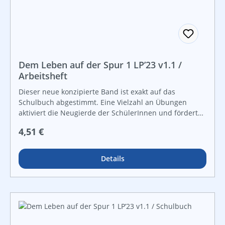
Dem Leben auf der Spur 1 LP’23 v1.1 /
Arbeitsheft
Dieser neue konzipierte Band ist exakt auf das
Schulbuch abgestimmt. Eine Vielzahl an Übungen
aktiviert die Neugierde der SchülerInnen und fördert
das Interesse für Sachunterricht in vielen
Regulärer Preis:
4,51 €
Lebensbereichen. Großzügige Zeichnungen machen
das Aneignen von Kompetenzen zum spannenden
Erlebnis, Lernen macht Spaß und wird daher
Details
nachhaltig.