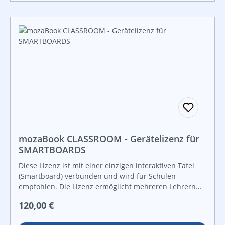
mozaBook CLASSROOM - Gerätelizenz für
SMARTBOARDS
Diese Lizenz ist mit einer einzigen interaktiven Tafel
(Smartboard) verbunden und wird für Schulen
empfohlen. Die Lizenz ermöglicht mehreren Lehrern
und Schülern, mozaBook auf einer gegebenen Tafel zu
Regulärer Preis:
120,00 €
nutzen und auf alle interaktiven Inhalten (3D-Modelle,
Lehrvideos, Lehrmaterialien) und alle