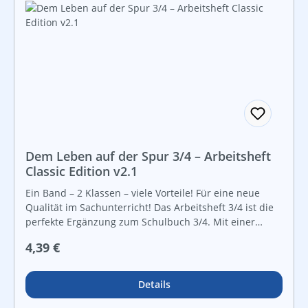
Dem Leben auf der Spur 3/4 – Arbeitsheft
Classic Edition v2.1
Ein Band – 2 Klassen – viele Vorteile! Für eine neue
Qualität im Sachunterricht! Das Arbeitsheft 3/4 ist die
perfekte Ergänzung zum Schulbuch 3/4. Mit einer
Vielzahl an Arbeitsvorlagen, die in idealer Weise die
Regulärer Preis:
4,39 €
Erarbeitung von Lernzielen fördern und das
langfristige Speichern von Informationen erleichtern.
Für die 3. und 4. Klasse Volksschule
Details