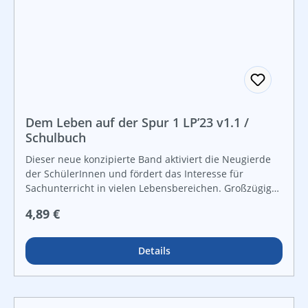
Dem Leben auf der Spur 1 LP’23 v1.1 /
Schulbuch
Dieser neue konzipierte Band aktiviert die Neugierde
der SchülerInnen und fördert das Interesse für
Sachunterricht in vielen Lebensbereichen. Großzügige
Zeichnungen machen das Aneignen von Kompetenzen
Regulärer Preis:
4,89 €
zum spannenden Erlebnis, Lernen macht Spaß und
wird daher nachhaltig.
Details