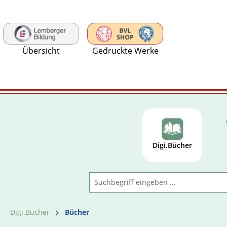
 Hauptinhalt springen
Zur Suche springen
Zur Hauptnavigation springen
Übersicht
Gedruckte Werke
Digi.Bücher
Digi.Bücher
Bücher