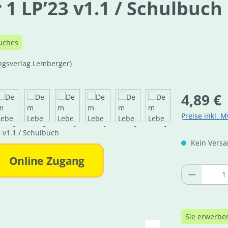
1 LP’23 v1.1 / Schulbuch
uches
ngsverlag Lemberger)
Regulärer Pre
4,89 €
Preise inkl. M
Kein Versan
Online Zugang
Produkt 
Sie erwerbe