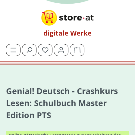
Zum Hauptinhalt springen
digitale Werke
Du hast 0 Produkte auf dem Merkzettel
Warenkorb enthält 0 Posit
Genial! Deutsch - Crashkurs
Lesen: Schulbuch Master
Edition PTS