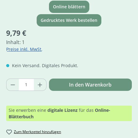
Online blättern
Gedrucktes Werk bestellen
Regulärer Preis:
9,79 €
Inhalt:
1
Preise inkl. MwSt.
Kein Versand. Digitales Produkt.
Produkt Anzahl: Gib den gewünschten Wer
In den Warenkorb
Sie erwerben eine
digitale Lizenz
für das
Online-
Blätterbuch
Zum Merkzettel hinzufügen