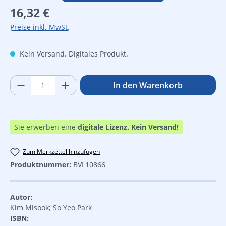
Regulärer Preis:
16,32 €
Preise inkl. MwSt.
Kein Versand. Digitales Produkt.
Produkt Anzahl: Gib den gewünschten Wer
In den Warenkorb
Sie erwerben eine
digitale Lizenz.
Kein Versand!
Zum Merkzettel hinzufügen
Produktnummer:
BVL10866
Autor:
Kim Misook; So Yeo Park
ISBN: