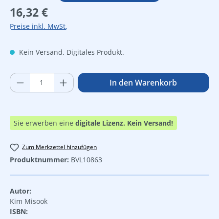
Regulärer Preis:
16,32 €
Preise inkl. MwSt.
Kein Versand. Digitales Produkt.
Produkt Anzahl: Gib den gewünschten Wer
In den Warenkorb
Sie erwerben eine
digitale Lizenz.
Kein Versand!
Zum Merkzettel hinzufügen
Produktnummer:
BVL10863
Autor:
Kim Misook
ISBN: