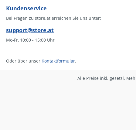
Geschicht
Freizeitv
Kundenservice
Leckerbis
Bei Fragen zu store.at erreichen Sie uns unter:
vieles me
Lernjahres
support@store.at
österreic
somit eige
Mo-Fr, 10:00 - 15:00 Uhr
gesichert 
aufgebaut: Jedes der 10 Kapi
umfasst vi
Oder über unser
Kontaktformular
.
kurzen Tex
Geschicht
gibt es im
Alle Preise inkl. gesetzl. Me
Aktivitäte
Lückentex
multiple-
Ähnliches,
vorausgeh
sind so ge
oder mehr
Einzelheit
Elemente 