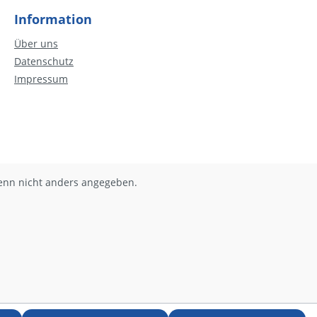
derbare
neue
Information
mehr.Alle
Über uns
res in
Datenschutz
schem
ndig
Impressum
rtieft. So
en in kurzen
chichte.
ibt es
 neun
sind Rätsel,
nn nicht anders angegeben.
fgaben,
und
uf die
ehen. Sie
diese ein-
,
chliche
inieren
en muss.