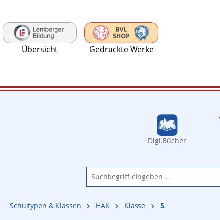
 Hauptinhalt springen
Zur Suche springen
Zur Hauptnavigation springen
Übersicht
Gedruckte Werke
Digi.Bücher
Schultypen & Klassen
HAK
Klasse
5.