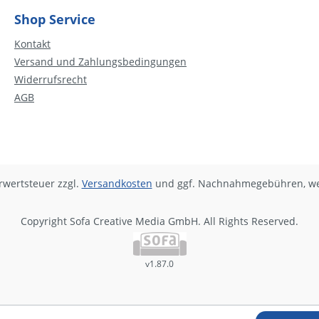
e und Gegenwart, shoppen,
viele Überraschungen, wun
ergnügen, gastronomische
Fauna und Flora, alte und 
Shop Service
sen, neue Freunde, Feste und
Freundschaften und vieles 
Kontakt
hr.Alle Themen des zweiten
Themen des dritten Lernjah
Versand und Zahlungsbedingungen
 in Spanisch (nach
Spanisch (nach österreichi
hischem Lehrplan) werden
Lehrplan) werden eigenstä
Widerrufsrecht
nständig wiederholt,
wiederholt, gesichert und ve
AGB
und vertieft. So ist das Heft
ist das Heft aufgebaut: Jedes der 10
tel
Kapitel bietet auf vier Seit
er Seiten und bietet in
Texten die fortlaufende Ges
ten die fortlaufende
Nach jedem Textabschnitt g
e. Nach jedem Textabschnitt
immer eine von sieben bis
mer eine von sieben bis neun
Aktivitäten pro Kapitel. Das 
hrwertsteuer zzgl.
Versandkosten
und ggf. Nachnahmegebühren, we
n pro Kapitel. Das sind Rätsel,
Lückentexte, Zuordnungsau
te, Zuordnungsaufgaben,
multiple-choice-Aufgaben 
Copyright Sofa Creative Media GmbH. All Rights Reserved.
choice-Aufgaben und
Ähnliches, die sich immer a
 die sich immer auf die
vorausgehenden Texte bezi
enden Texte beziehen. Sie
sind so gestaltet, dass man 
v1.87.0
staltet, dass man diese ein-
oder mehrmals durchgehen
mals durchgehen,
Einzelheiten notieren, spra
en notieren, sprachliche
Elemente miteinander komb
miteinander kombinieren
oder Entscheidungen treff