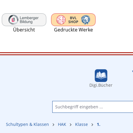
 Hauptinhalt springen
Zur Suche springen
Zur Hauptnavigation springen
Übersicht
Gedruckte Werke
Digi.Bücher
Schultypen & Klassen
HAK
Klasse
1.