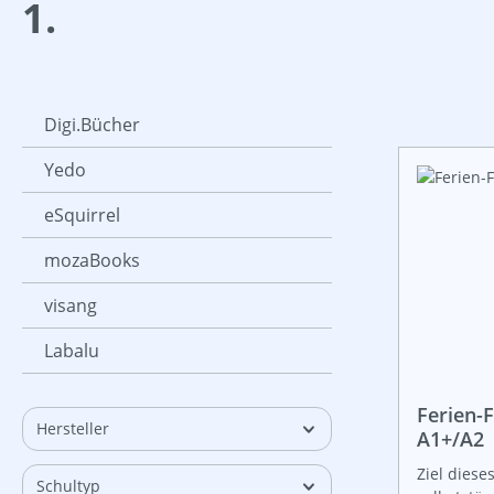
1.
Digi.Bücher
Yedo
eSquirrel
mozaBooks
visang
Labalu
Ferien-F
Hersteller
A1+/A2
Ziel dieses
Schultyp