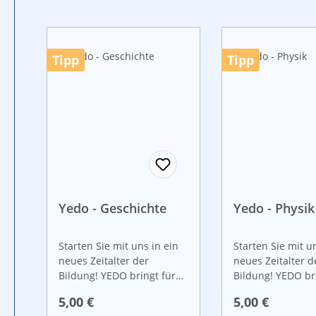
Produktgalerie überspringen
Tipp
Tipp
Yedo - Geschichte
Yedo - Physik
Starten Sie mit uns in ein
Starten Sie mit u
neues Zeitalter der
neues Zeitalter d
Bildung! YEDO bringt für
Bildung! YEDO br
Sie und für Ihre
Sie und für Ihre
Regulärer Preis:
Regulärer Prei
5,00 €
5,00 €
SchülerInnen ein völlig
SchülerInnen ein 