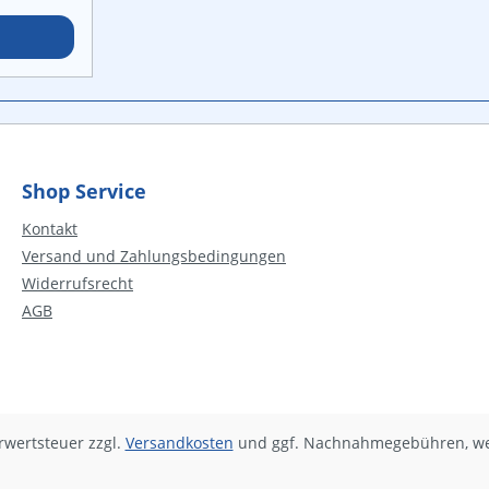
s- und
 der
hulbuch­
O“! Ihre
für alle
ite Teile
Shop Service
nhalts-
herheit
Kontakt
ng
Versand und Zahlungsbedingungen
lte
DO
Widerrufsrecht
talen
AGB
eos,
sungen zu
hrwertsteuer zzgl.
Versandkosten
und ggf. Nachnahmegebühren, we