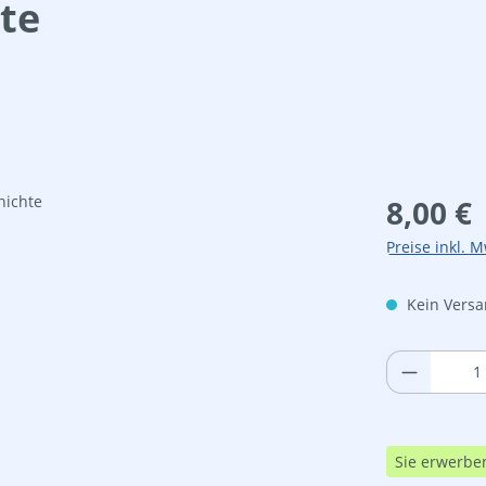
hte
Regulärer Pre
8,00 €
Preise inkl. M
Kein Versan
Produkt 
Sie erwerbe