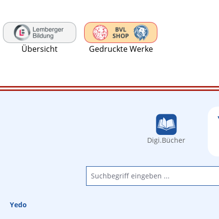
 Hauptinhalt springen
Zur Suche springen
Zur Hauptnavigation springen
Übersicht
Gedruckte Werke
Digi.Bücher
Yedo