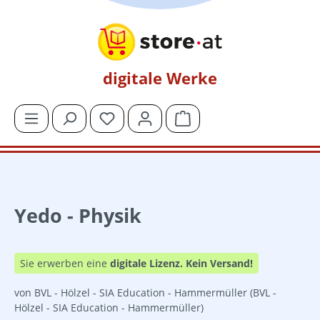
Zum Hauptinhalt springen
digitale Werke
Du hast 0 Produkte auf dem Merkzettel
Warenkorb enthält 0 Posit
Yedo - Physik
Sie erwerben eine
digitale Lizenz.
Kein Versand!
von BVL - Hölzel - SIA Education - Hammermüller
(BVL -
Hölzel - SIA Education - Hammermüller)