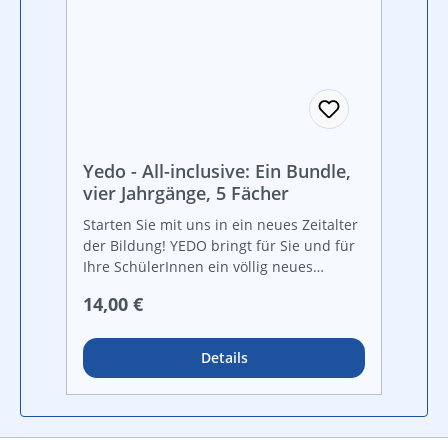
Yedo - All-inclusive: Ein Bundle,
vier Jahrgänge, 5 Fächer
Starten Sie mit uns in ein neues Zeitalter
der Bildung! YEDO bringt für Sie und für
Ihre SchülerInnen ein völlig neues
Unterrichts- und Lernerlebnis. Auf der
Regulärer Preis:
14,00 €
Grundlage der approbierten Schulbuch­
reihe „Genial! DUO“! Ihre Vorteile
Umfassendes Bildungsangebot für alle
Details
Lernfächer für weite Teile der Unterstufe.
Inhalts- und Qualitätssicherheit durch
Verwendung approbierter Inhalte
Dynamisches YEDO anstelle von digitalen