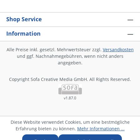
Kapitelaufbau vermittelt den Lernenden beim
Deutschlernen zusätzliche Sicherheit. Durch neue
Themen und die durchgehende Präsenz von
Shop Service
ukrainischen Inhalten bleibt die Motivation
durchgehend erhalten. Das Lernheft beinhaltet
Information
ukrainische Arbeitsanweisungen und ukrainische
Satzbauübungen und verwendet Namen und Bilder
aus dem Kulturkreis der Schülerinnen und Schüler.
Alle Preise inkl. gesetzl. Mehrwertsteuer zzgl.
Versandkosten
Mehrsprachig. Sprachsensibel. Zeitgemäß.Das zeichnet
und ggf. Nachnahmegebühren, wenn nicht anders
die brandneuen Lernmaterialien für DaZ aus!
angegeben.
Copyright Sofa Creative Media GmbH. All Rights Reserved.
v1.87.0
Diese Website verwendet Cookies, um eine bestmögliche
Erfahrung bieten zu können.
Mehr Informationen ...