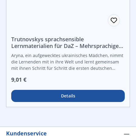
Trutnovskys sprachsensible
Lernmaterialien für DaZ – Mehrsprachiges
Lernheft / Deutsch & Ukrainisch
Aryna, ein aufgewecktes ukrainisches Mädchen, nimmt
die Lernenden mit in ihre Welt und lernt gemeinsam
mit ihnen Schritt für Schritt die ersten deutschen
Wörter und Sätze. So gelingt der Start in den
Regulärer Preis:
9,01 €
Deutscherwerb für ukrainische Schülerinnen und
Schüler auch in Ihrem Klassenzimmer! Das
mehrsprachige Lernheft baut für ukrainische
Details
Schülerinnen und Schüler über die Erstsprache
Ukrainisch eine Sprachbrücke zur Zweitsprache
Deutsch. Dieses innovative Lernkonzept berücksichtigt
aktuelle Erkenntnisse aus der Spracherwerbsforschung
und überträgt sie praxistauglich auf den
Schulunterricht. Der einheitliche und klar strukturierte
Kundenservice