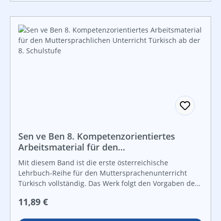
dieses Werkes: Altersgerechte Lesetexte und Rätsel
runden das Angebot an Unterrichtsmaterial ab.
Sorgfältig ausgewählte Themen aus dem GERS und die
zwei attraktive Leitfiguren sprechen die Kinder
treffsicher an. Die Lösungen zu den Übungen sind im
Buch abgedruckt. Für spezielle Hörübungen wird eine
zusätzliche Audio-CD angeboten. Die Illustrationen
stammen von einer türkischen Zeichnerin und sorgen
für das richtige kulturelle Flair.
Sen ve Ben 8. Kompetenzorientiertes
Arbeitsmaterial für den
Muttersprachlichen Unterricht Türkisch ab
Mit diesem Band ist die erste österreichische
der 8. Schulstufe
Lehrbuch-Reihe für den Muttersprachenunterricht
Türkisch vollständig. Das Werk folgt den Vorgaben des
kompetenzorientierten Unterrichts nach dem
Regulärer Preis:
11,89 €
österreichischen Lehrplan. In jedem der vier
Hauptkapitel finden sich viele motivierende Übungen