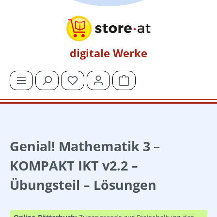
Zum Hauptinhalt springen
digitale Werke
Du hast 0 Produkte auf dem Merkzettel
Warenkorb enthält 0 Posit
Genial! Mathematik 3 –
KOMPAKT IKT v2.2 –
Übungsteil – Lösungen