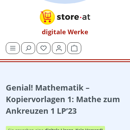
Zum Hauptinhalt springen
digitale Werke
Du hast 0 Produkte auf dem Merkzettel
Warenkorb enthält 0 Posit
Genial! Mathematik –
Kopiervorlagen 1: Mathe zum
Ankreuzen 1 LP’23