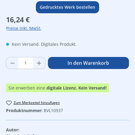
Gedrucktes Werk bestellen
Regulärer Preis:
16,24 €
Preise inkl. MwSt.
Kein Versand. Digitales Produkt.
Produkt Anzahl: Gib den gewünschten Wer
In den Warenkorb
Sie erwerben eine
digitale Lizenz.
Kein Versand!
Zum Merkzettel hinzufügen
Produktnummer:
BVL10937
Autor: