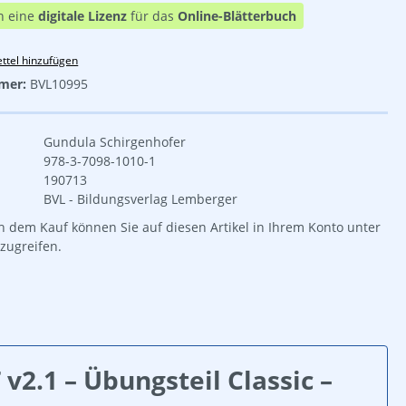
n eine
digitale Lizenz
für das
Online-Blätterbuch
ttel hinzufügen
mer:
BVL10995
Gundula Schirgenhofer
978-3-7098-1010-1
190713
BVL - Bildungsverlag Lemberger
 dem Kauf können Sie auf diesen Artikel in Ihrem Konto unter
zugreifen.
2.1 – Übungsteil Classic –