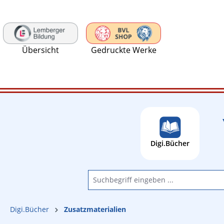
 Hauptinhalt springen
Zur Suche springen
Zur Hauptnavigation springen
Übersicht
Gedruckte Werke
Digi.Bücher
Digi.Bücher
Zusatzmaterialien