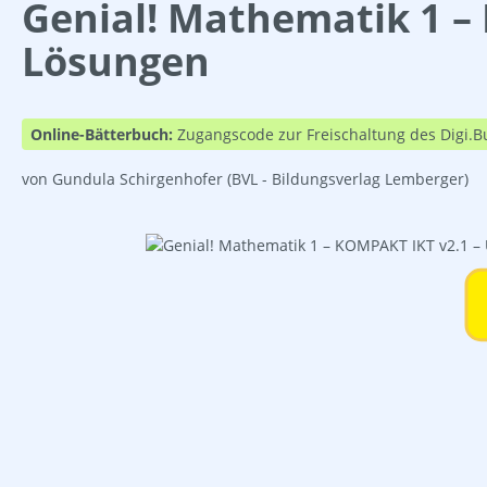
Genial! Mathematik 1 – 
Lösungen
Online-Bätterbuch:
Zugangscode zur Freischaltung des Digi.B
von Gundula Schirgenhofer
(BVL - Bildungsverlag Lemberger)
Bildergalerie überspringen