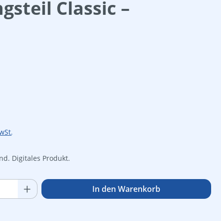
steil Classic –
is:
wSt.
d. Digitales Produkt.
Anzahl: Gib den gewünschten Wert ein o
In den Warenkorb