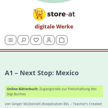
Zum Hauptinhalt springen
digitale Werke
Du hast 0 Produkte auf dem Merkzettel
Warenkorb enthält 0 Posit
A1 – Next Stop: Mexico
Online-Bätterbuch:
Zugangscode zur Freischaltung des
Digi.Buches
von Ginger McDonnell
(Kooperation BVL – Teacher’s Created