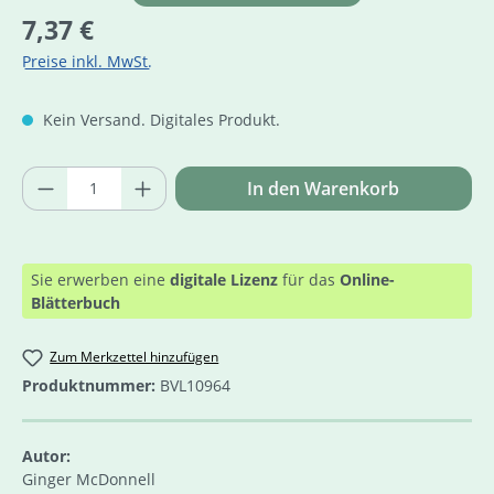
Regulärer Preis:
7,37 €
Preise inkl. MwSt.
Kein Versand. Digitales Produkt.
Produkt Anzahl: Gib den gewünschten Wer
In den Warenkorb
Sie erwerben eine
digitale Lizenz
für das
Online-
Blätterbuch
Zum Merkzettel hinzufügen
Produktnummer:
BVL10964
Autor:
Ginger McDonnell