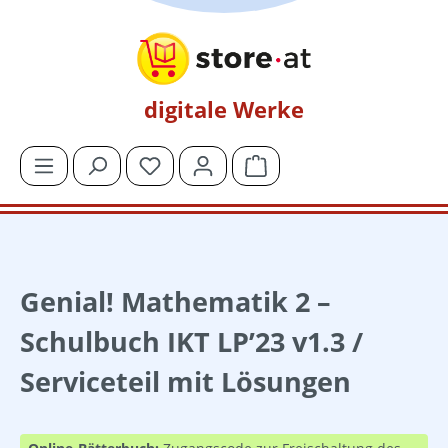
Zum Hauptinhalt springen
digitale Werke
Du hast 0 Produkte auf dem Merkzettel
Warenkorb enthält 0 Posit
Genial! Mathematik 2 –
Schulbuch IKT LP’23 v1.3 /
Serviceteil mit Lösungen