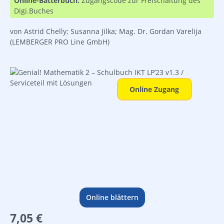
Online-Bätterbuch:
Zugangscode zur Freischaltung des
Digi.Buches
von Astrid Chelly; Susanna Jilka; Mag. Dr. Gordan Varelija
(LEMBERGER PRO Line GmbH)
Bildergalerie überspringen
Online Zugang
Online blättern
Regulärer Preis:
7,05 €