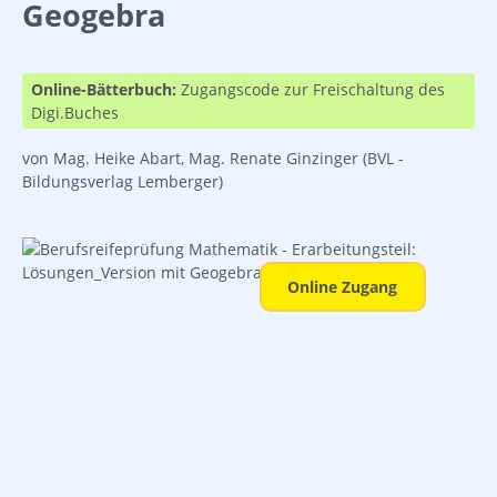
Geogebra
Online-Bätterbuch:
Zugangscode zur Freischaltung des
Digi.Buches
von Mag. Heike Abart, Mag. Renate Ginzinger
(BVL -
Bildungsverlag Lemberger)
Bildergalerie überspringen
Online Zugang