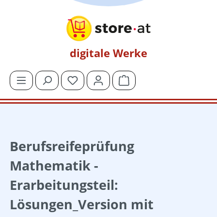
Zum Hauptinhalt springen
digitale Werke
Du hast 0 Produkte auf dem Merkzettel
Warenkorb enthält 0 Posit
Berufsreifeprüfung
Mathematik -
Erarbeitungsteil:
Lösungen_Version mit