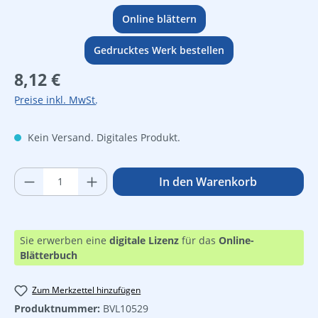
Online blättern
Gedrucktes Werk bestellen
Regulärer Preis:
8,12 €
Preise inkl. MwSt.
Kein Versand. Digitales Produkt.
Produkt Anzahl: Gib den gewünschten Wer
In den Warenkorb
Sie erwerben eine
digitale Lizenz
für das
Online-
Blätterbuch
Zum Merkzettel hinzufügen
Produktnummer:
BVL10529