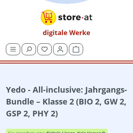
Zum Hauptinhalt springen
digitale Werke
Du hast 0 Produkte auf dem Merkzettel
Warenkorb enthält 0 Posit
Yedo - All-inclusive: Jahrgangs-
Bundle – Klasse 2 (BIO 2, GW 2,
GSP 2, PHY 2)