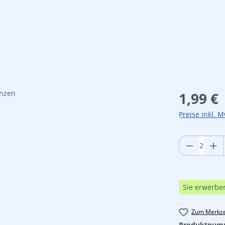
Regulärer Pre
1,99 €
Preise inkl. M
Produkt 
Sie erwerbe
Zum Merkze
Produktnum