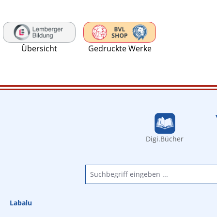
 Hauptinhalt springen
Zur Suche springen
Zur Hauptnavigation springen
Übersicht
Gedruckte Werke
Digi.Bücher
Labalu