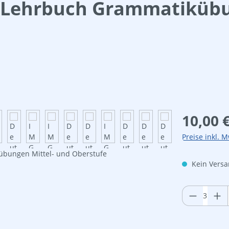
 Lehrbuch Grammatikübu
Regulärer Pre
10,00 
Preise inkl. M
Kein Versan
Produkt 