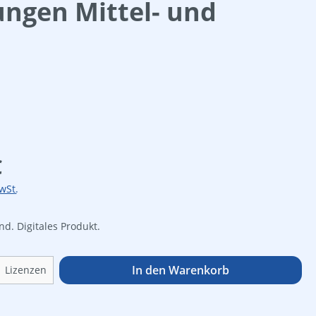
ngen Mittel- und
is:
€
wSt.
d. Digitales Produkt.
Anzahl: Gib den gewünschten Wert ein o
In den Warenkorb
Lizenzen