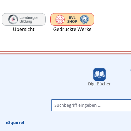
 Hauptinhalt springen
Zur Suche springen
Zur Hauptnavigation springen
Übersicht
Gedruckte Werke
Digi.Bücher
eSquirrel