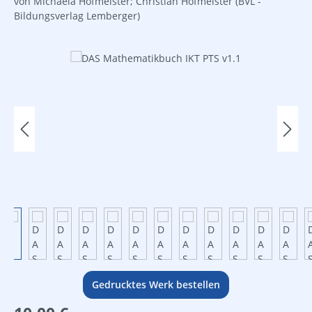
von Michaela Hofmeister; Christian Hofmeister
(BVL -
Bildungsverlag Lemberger)
Bildergalerie überspringen
Gedrucktes Werk bestellen
Regulärer Preis: