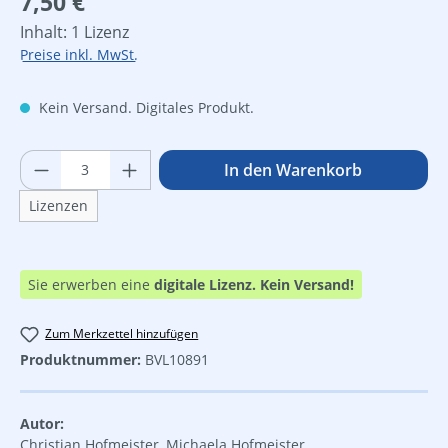
7,50 €
Inhalt:
1 Lizenz
Preise inkl. MwSt.
Kein Versand. Digitales Produkt.
Produkt Anzahl: Gib den gewünschten Wer
In den Warenkorb
Lizenzen
Sie erwerben eine
digitale Lizenz.
Kein Versand!
Zum Merkzettel hinzufügen
Produktnummer:
BVL10891
Autor:
Christian Hofmeister, Michaela Hofmeister