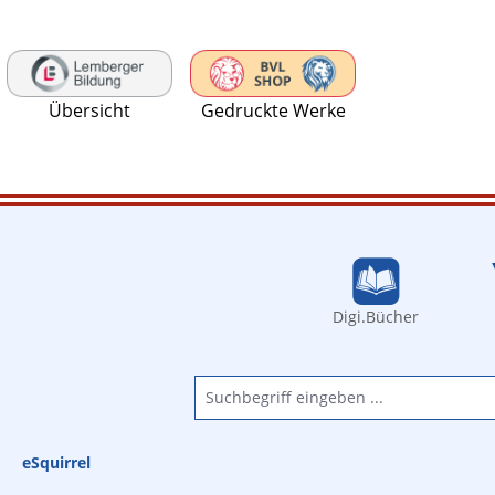
 Hauptinhalt springen
Zur Suche springen
Zur Hauptnavigation springen
Übersicht
Gedruckte Werke
Digi.Bücher
eSquirrel