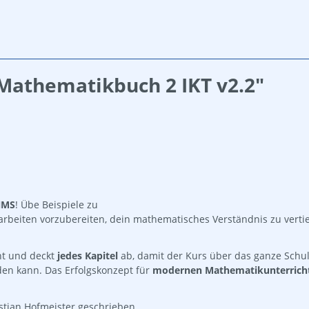
Mathematikbuch 2 IKT v2.2"
NMS
! Übe Beispiele zu
chularbeiten vorzubereiten, dein mathematisches Verständnis zu ver
nt und deckt
jedes Kapitel
ab, damit der Kurs über das ganze Schu
en kann. Das Erfolgskonzept für
modernen Mathematikunterrich
tian Hofmeister geschrieben.