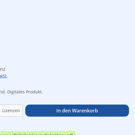
is:
enz
wSt.
d. Digitales Produkt.
Anzahl: Gib den gewünschten Wert ein o
In den Warenkorb
Lizenzen