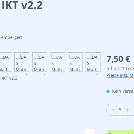
IKT v2.2
 Lemberger)
Regulärer Pre
7,50 €
Inhalt:
1 Liz
Preise inkl. M
Kein Versan
Produkt 