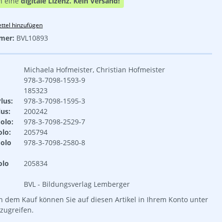
n eine
digitale Lizenz.
Kein Versand!
ttel hinzufügen
mer:
BVL10893
Michaela Hofmeister, Christian Hofmeister
978-3-7098-1593-9
185323
lus:
978-3-7098-1595-3
us:
200242
olo:
978-3-7098-2529-7
lo:
205794
olo
978-3-7098-2580-8
olo
205834
BVL - Bildungsverlag Lemberger
 dem Kauf können Sie auf diesen Artikel in Ihrem Konto unter
zugreifen.