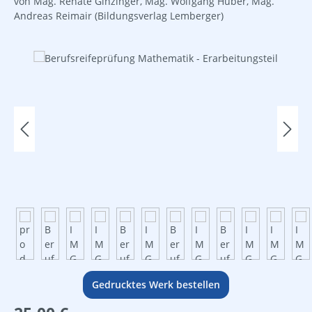
von Mag. Renate Ginzinger, Mag. Wolfgang Huber, Mag.
Andreas Reimair
(Bildungsverlag Lemberger)
Bildergalerie überspringen
Gedrucktes Werk bestellen
Regulärer Preis: