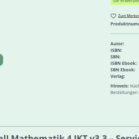
Sie erwerbe
Zum Merkze
Produktnum
Autor:
ISBN:
SBN:
ISBN Ebook:
SBN Ebook:
Verlag:
Hinweis:
Nach
Bestellungen 
! Mathematik 4 IKT v3.3 – Servi