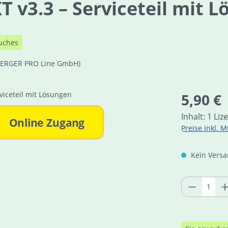
T v3.3 – Serviceteil mit 
uches
ERGER PRO Line GmbH)
Regulärer Pre
5,90 €
Inhalt:
1 Liz
Online Zugang
Preise inkl. M
Kein Versan
Produkt 