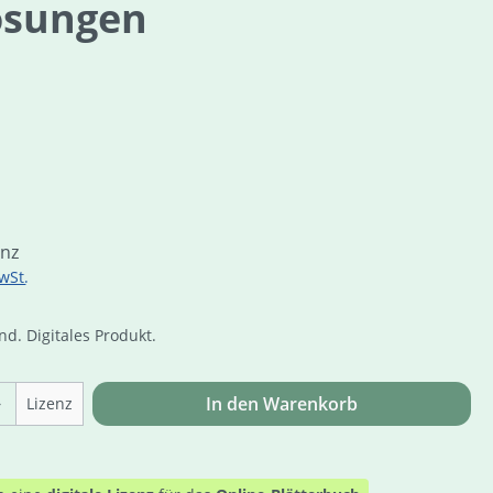
Lösungen
is:
enz
wSt.
d. Digitales Produkt.
Anzahl: Gib den gewünschten Wert ein o
In den Warenkorb
Lizenz