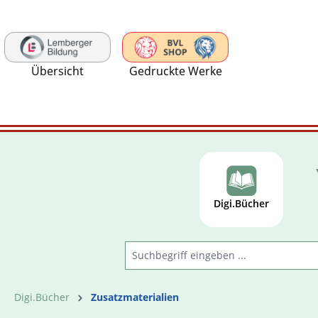
 Hauptinhalt springen
Zur Suche springen
Zur Hauptnavigation springen
Übersicht
Gedruckte Werke
Digi.Bücher
Digi.Bücher
Zusatzmaterialien