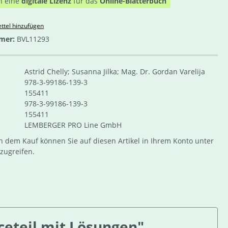
n eine
digitale Lizenz
für das
Online-Blätterbuch
ttel hinzufügen
mer:
BVL11293
Astrid Chelly; Susanna Jilka; Mag. Dr. Gordan Varelija
978-3-99186-139-3
155411
978-3-99186-139-3
155411
LEMBERGER PRO Line GmbH
 dem Kauf können Sie auf diesen Artikel in Ihrem Konto unter
zugreifen.
ceteil mit Lösungen"