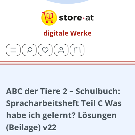
Zum Hauptinhalt springen
digitale Werke
Du hast 0 Produkte auf dem Merkzettel
Warenkorb enthält 0 Posit
ABC der Tiere 2 – Schulbuch:
Spracharbeitsheft Teil C Was
habe ich gelernt? Lösungen
(Beilage) v22