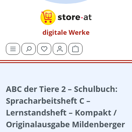
Zum Hauptinhalt springen
digitale Werke
Du hast 0 Produkte auf dem Merkzettel
Warenkorb enthält 0 Posit
ABC der Tiere 2 – Schulbuch:
Spracharbeitsheft C –
Lernstandsheft – Kompakt /
Originalausgabe Mildenberger