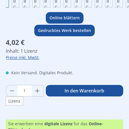
Online blättern
Gedrucktes Werk bestellen
Regulärer Preis:
4,02 €
Inhalt:
1 Lizenz
Preise inkl. MwSt.
Kein Versand. Digitales Produkt.
Produkt Anzahl: Gib den gewünschten Wer
In den Warenkorb
Lizenz
Sie erwerben eine
digitale Lizenz
für das
Online-