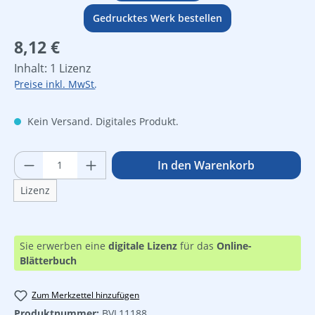
Gedrucktes Werk bestellen
Regulärer Preis:
8,12 €
Inhalt:
1 Lizenz
Preise inkl. MwSt.
Kein Versand. Digitales Produkt.
Produkt Anzahl: Gib den gewünschten Wer
In den Warenkorb
Lizenz
Sie erwerben eine
digitale Lizenz
für das
Online-
Blätterbuch
Zum Merkzettel hinzufügen
Produktnummer:
BVL11188