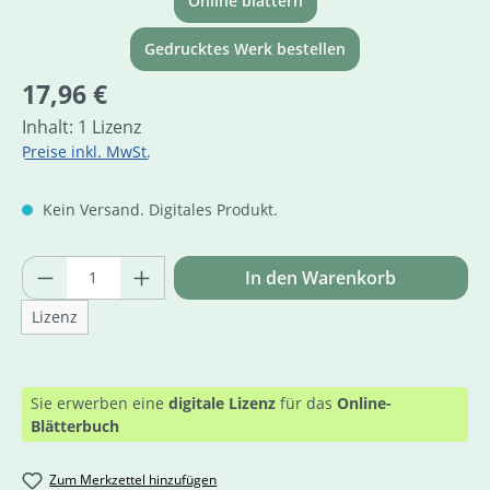
Online blättern
Gedrucktes Werk bestellen
Regulärer Preis:
17,96 €
Inhalt:
1 Lizenz
Preise inkl. MwSt.
Kein Versand. Digitales Produkt.
Produkt Anzahl: Gib den gewünschten Wer
In den Warenkorb
Lizenz
Sie erwerben eine
digitale Lizenz
für das
Online-
Blätterbuch
Zum Merkzettel hinzufügen