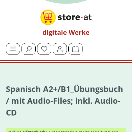
Zum Hauptinhalt springen
digitale Werke
Du hast 0 Produkte auf dem Merkzettel
Warenkorb enthält 0 Posit
Spanisch A2+/B1_Übungsbuch
/ mit Audio-Files; inkl. Audio-
CD