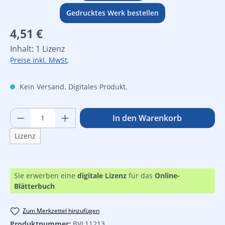
Gedrucktes Werk bestellen
Regulärer Preis:
4,51 €
Inhalt:
1 Lizenz
Preise inkl. MwSt.
Kein Versand. Digitales Produkt.
Produkt Anzahl: Gib den gewünschten Wer
In den Warenkorb
Lizenz
Sie erwerben eine
digitale Lizenz
für das
Online-
Blätterbuch
Zum Merkzettel hinzufügen
Produktnummer:
BVL11213