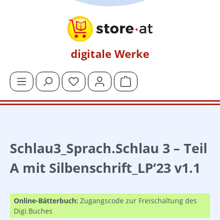
Zum Hauptinhalt springen
digitale Werke
Du hast 0 Produkte auf dem Merkzettel
Warenkorb enthält 0 Posit
Schlau3_Sprach.Schlau 3 – Teil
A mit Silbenschrift_LP’23 v1.1
Online-Bätterbuch:
Zugangscode zur Freischaltung des
Digi.Buches