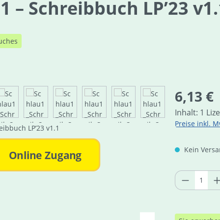
1 – Schreibbuch LP’23 v1.
uches
Regulärer Pre
6,13 €
Inhalt:
1 Liz
Preise inkl. M
Kein Versan
Online Zugang
Produkt 