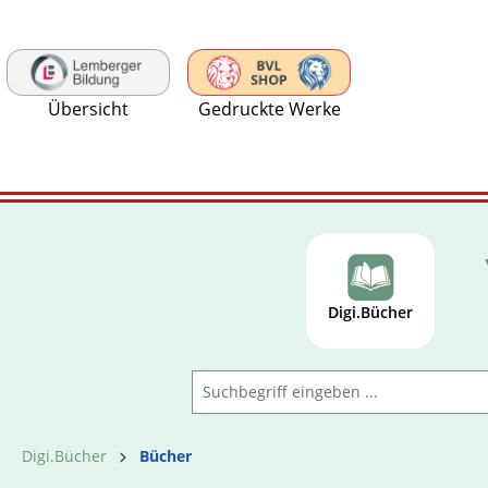
 Hauptinhalt springen
Zur Suche springen
Zur Hauptnavigation springen
Übersicht
Gedruckte Werke
Digi.Bücher
Digi.Bücher
Bücher