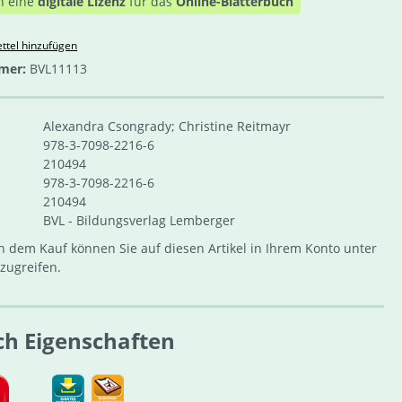
n eine
digitale Lizenz
für das
Online-Blätterbuch
ttel hinzufügen
mer:
BVL11113
Alexandra Csongrady; Christine Reitmayr
978-3-7098-2216-6
210494
978-3-7098-2216-6
210494
BVL - Bildungsverlag Lemberger
 dem Kauf können Sie auf diesen Artikel in Ihrem Konto unter
zugreifen.
ch Eigenschaften