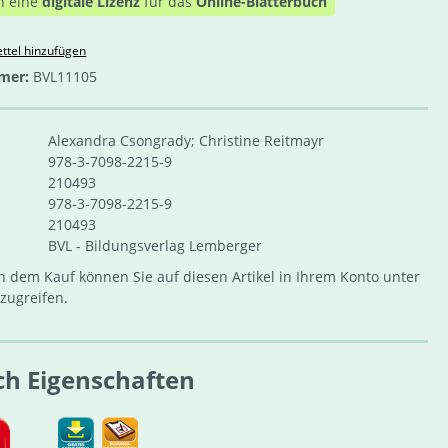
n eine
digitale Lizenz
für das
Online-Blätterbuch
ttel hinzufügen
mer:
BVL11105
Alexandra Csongrady; Christine Reitmayr
978-3-7098-2215-9
210493
978-3-7098-2215-9
210493
BVL - Bildungsverlag Lemberger
 dem Kauf können Sie auf diesen Artikel in Ihrem Konto unter
zugreifen.
ch Eigenschaften