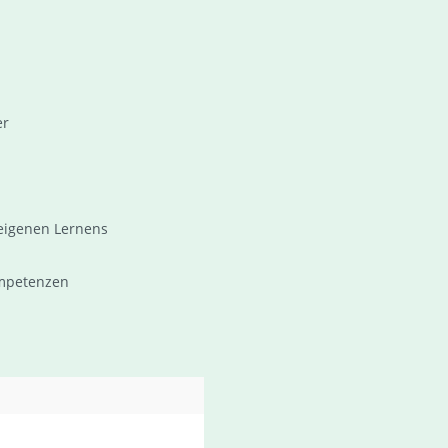
er
 eigenen Lernens
Kompetenzen