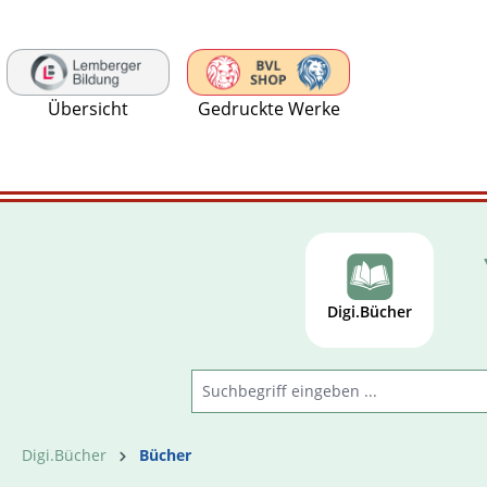
 Hauptinhalt springen
Zur Suche springen
Zur Hauptnavigation springen
Übersicht
Gedruckte Werke
Digi.Bücher
Digi.Bücher
Bücher