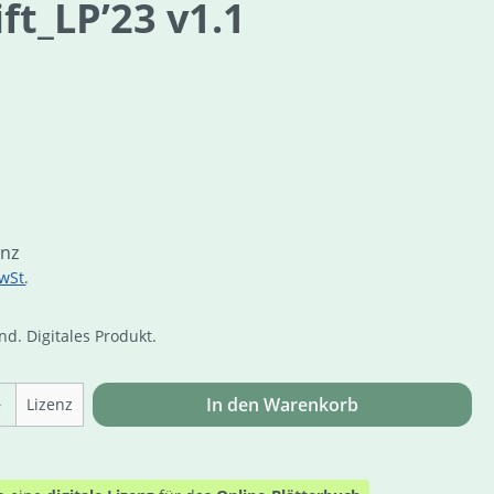
ft_LP’23 v1.1
is:
enz
wSt.
d. Digitales Produkt.
Online Zuga
Anzahl: Gib den gewünschten Wert ein o
In den Warenkorb
Lizenz