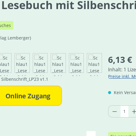
 Lesebuch mit Silbenschri
uches
rlag Lemberger)
Regulärer Pre
6,13 €
Inhalt:
1 Liz
Preise inkl. M
Kein Versan
Online Zugang
Produkt 