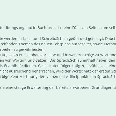
e Übungsangebot in Buchform, das eine Fülle von Seiten zum selb
 werden in Lese.- und Schreib.Schlau geübt und gefestigt. Dabei h
eifenden Themen des neuen Lehrplans aufbereitet, sowie Methode
rbeiten zu gewährleisten.
rittig: vom Buchstaben zur Silbe und in weiterer Folge zu Wort u
en von Wörtern und Sätzen. Das Sprach.Schlau enthält neben den 
ls Erzählhilfe dienen. Geschichten folgerichtig zu erzählen, ist e
h nicht ausreichend beherrschen, wird der Wortschatz der ersten
 Farbige Kennzeichnung der Nomen mit Artikelpunkten in Sprach.Sc
e eine stetige Erweiterung der bereits erworbenen Grundlagen 