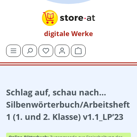
Zum Hauptinhalt springen
digitale Werke
Du hast 0 Produkte auf dem Merkzettel
Warenkorb enthält 0 Posit
Schlag auf, schau nach…
Silbenwörterbuch/Arbeitsheft
1 (1. und 2. Klasse) v1.1_LP’23