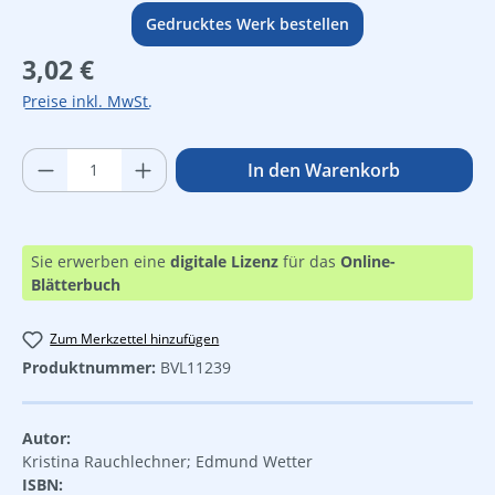
Gedrucktes Werk bestellen
Regulärer Preis:
3,02 €
Preise inkl. MwSt.
Produkt Anzahl: Gib den gewünschten Wer
In den Warenkorb
Sie erwerben eine
digitale Lizenz
für das
Online-
Blätterbuch
Zum Merkzettel hinzufügen
Produktnummer:
BVL11239
Autor:
Kristina Rauchlechner; Edmund Wetter
ISBN: