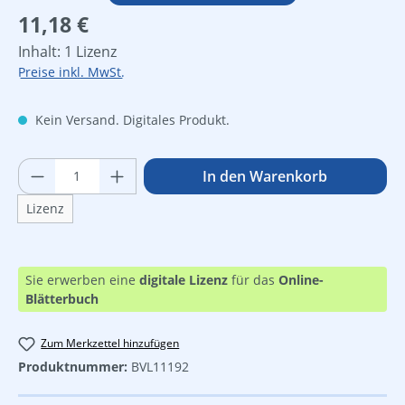
Regulärer Preis:
11,18 €
Inhalt:
1 Lizenz
Preise inkl. MwSt.
Kein Versand. Digitales Produkt.
Produkt Anzahl: Gib den gewünschten Wer
In den Warenkorb
Lizenz
Sie erwerben eine
digitale Lizenz
für das
Online-
Blätterbuch
Zum Merkzettel hinzufügen
Produktnummer:
BVL11192