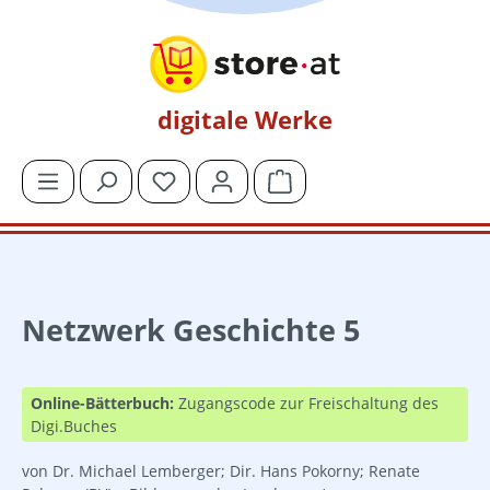
Zum Hauptinhalt springen
digitale Werke
Du hast 0 Produkte auf dem Merkzettel
Warenkorb enthält 0 Posit
Netzwerk Geschichte 5
Online-Bätterbuch:
Zugangscode zur Freischaltung des
Digi.Buches
von Dr. Michael Lemberger; Dir. Hans Pokorny; Renate