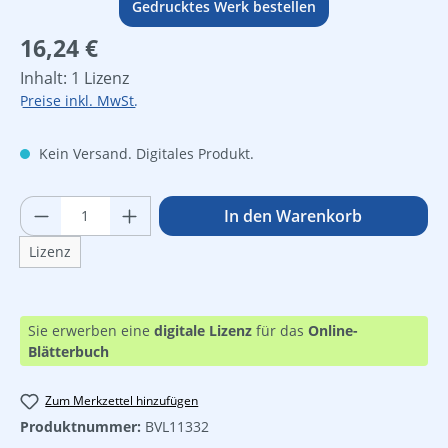
Gedrucktes Werk bestellen
Regulärer Preis:
16,24 €
Inhalt:
1 Lizenz
Preise inkl. MwSt.
Kein Versand. Digitales Produkt.
Produkt Anzahl: Gib den gewünschten Wer
In den Warenkorb
Lizenz
Sie erwerben eine
digitale Lizenz
für das
Online-
Blätterbuch
Zum Merkzettel hinzufügen
Produktnummer:
BVL11332