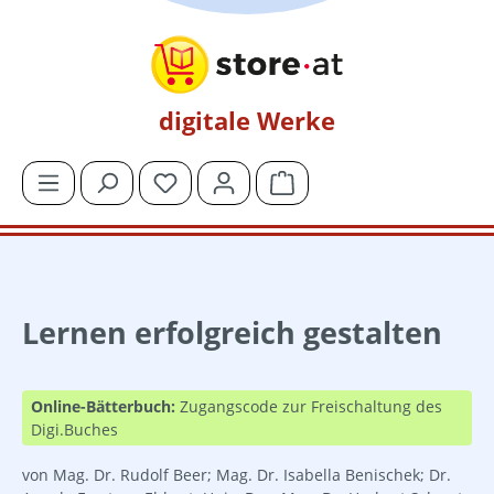
Zum Hauptinhalt springen
digitale Werke
Du hast 0 Produkte auf dem Merkzettel
Warenkorb enthält 0 Posit
Lernen erfolgreich gestalten
Online-Bätterbuch:
Zugangscode zur Freischaltung des
Digi.Buches
von Mag. Dr. Rudolf Beer; Mag. Dr. Isabella Benischek; Dr.